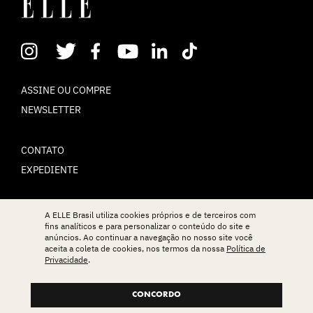
ASSINE OU COMPRE
NEWSLETTER
CONTATO
EXPEDIENTE
POLÍTICA DE PRIVACIDADE
A ELLE Brasil utiliza cookies próprios e de terceiros com
fins analíticos e para personalizar o conteúdo do site e
TERMOS DE USO
anúncios. Ao continuar a navegação no nosso site você
aceita a coleta de cookies, nos termos da nossa
Política de
Privacidade
.
© ELLE Brasil 2025
CONCORDO