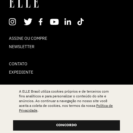
ASSINE OU COMPRE
NEWSLETTER
CONTATO
EXPEDIENTE
POLÍTICA DE PRIVACIDADE
A ELLE Brasil utiliza cookies próprios e de terceiros com
fins analíticos e para personalizar o conteúdo do site e
TERMOS DE USO
anúncios. Ao continuar a navegação no nosso site você
aceita a coleta de cookies, nos termos da nossa
Política de
Privacidade
.
© ELLE Brasil 2025
CONCORDO