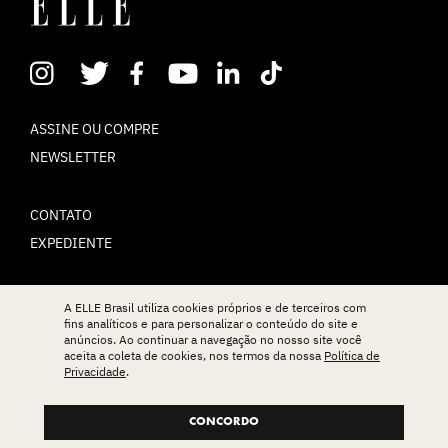
ASSINE OU COMPRE
NEWSLETTER
CONTATO
EXPEDIENTE
POLÍTICA DE PRIVACIDADE
A ELLE Brasil utiliza cookies próprios e de terceiros com
fins analíticos e para personalizar o conteúdo do site e
TERMOS DE USO
anúncios. Ao continuar a navegação no nosso site você
aceita a coleta de cookies, nos termos da nossa
Política de
Privacidade
.
© ELLE Brasil 2025
CONCORDO