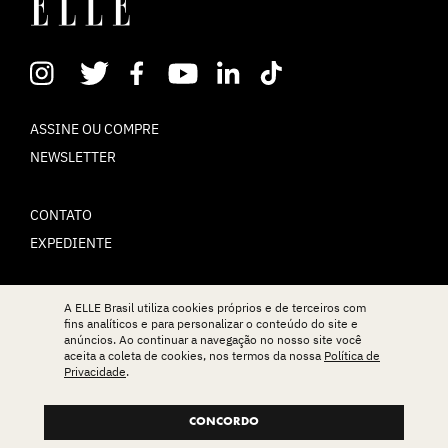
ASSINE OU COMPRE
NEWSLETTER
CONTATO
EXPEDIENTE
POLÍTICA DE PRIVACIDADE
A ELLE Brasil utiliza cookies próprios e de terceiros com
fins analíticos e para personalizar o conteúdo do site e
TERMOS DE USO
anúncios. Ao continuar a navegação no nosso site você
aceita a coleta de cookies, nos termos da nossa
Política de
Privacidade
.
© ELLE Brasil 2025
CONCORDO