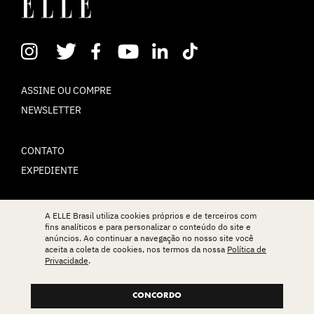
ASSINE OU COMPRE
NEWSLETTER
CONTATO
EXPEDIENTE
POLÍTICA DE PRIVACIDADE
A ELLE Brasil utiliza cookies próprios e de terceiros com
fins analíticos e para personalizar o conteúdo do site e
TERMOS DE USO
anúncios. Ao continuar a navegação no nosso site você
aceita a coleta de cookies, nos termos da nossa
Política de
Privacidade
.
© ELLE Brasil 2025
CONCORDO