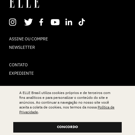
ASSINE OU COMPRE
NEWSLETTER
CONTATO
EXPEDIENTE
POLÍTICA DE PRIVACIDADE
A ELLE Brasil utiliza cookies próprios e de terceiros com
fins analíticos e para personalizar o conteúdo do site e
TERMOS DE USO
anúncios. Ao continuar a navegação no nosso site você
aceita a coleta de cookies, nos termos da nossa
Política de
Privacidade
.
© ELLE Brasil 2025
CONCORDO