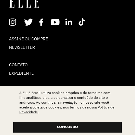
ASSINE OU COMPRE
NEWSLETTER
CONTATO
EXPEDIENTE
POLÍTICA DE PRIVACIDADE
A ELLE Brasil utiliza cookies próprios e de terceiros com
fins analíticos e para personalizar o conteúdo do site e
TERMOS DE USO
anúncios. Ao continuar a navegação no nosso site você
aceita a coleta de cookies, nos termos da nossa
Política de
Privacidade
.
© ELLE Brasil 2025
CONCORDO