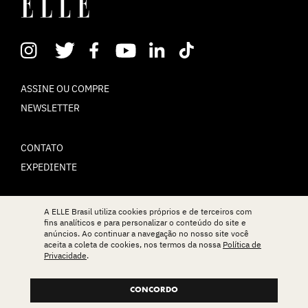
ASSINE OU COMPRE
NEWSLETTER
CONTATO
EXPEDIENTE
POLÍTICA DE PRIVACIDADE
A ELLE Brasil utiliza cookies próprios e de terceiros com
fins analíticos e para personalizar o conteúdo do site e
TERMOS DE USO
anúncios. Ao continuar a navegação no nosso site você
aceita a coleta de cookies, nos termos da nossa
Política de
Privacidade
.
© ELLE Brasil 2025
CONCORDO