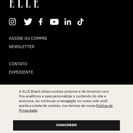
ASSINE OU COMPRE
NEWSLETTER
CONTATO
EXPEDIENTE
POLÍTICA DE PRIVACIDADE
A ELLE Brasil utiliza cookies próprios e de terceiros com
fins analíticos e para personalizar o conteúdo do site e
TERMOS DE USO
anúncios. Ao continuar a navegação no nosso site você
aceita a coleta de cookies, nos termos da nossa
Política de
Privacidade
.
© ELLE Brasil 2025
CONCORDO