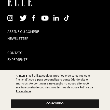
ASSINE OU COMPRE
NEWSLETTER
CONTATO
EXPEDIENTE
POLÍTICA DE PRIVACIDADE
A ELLE Brasil utiliza cookies próprios e de terceiros com
fins analíticos e para personalizar o conteúdo do site e
TERMOS DE USO
anúncios. Ao continuar a navegação no nosso site você
aceita a coleta de cookies, nos termos da nossa
Política de
Privacidade
.
© ELLE Brasil 2025
CONCORDO