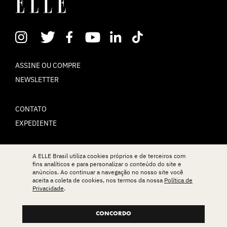
ASSINE OU COMPRE
NEWSLETTER
CONTATO
EXPEDIENTE
POLÍTICA DE PRIVACIDADE
A ELLE Brasil utiliza cookies próprios e de terceiros com
fins analíticos e para personalizar o conteúdo do site e
TERMOS DE USO
anúncios. Ao continuar a navegação no nosso site você
aceita a coleta de cookies, nos termos da nossa
Política de
Privacidade
.
© ELLE Brasil 2025
CONCORDO