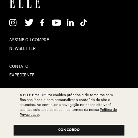
ASSINE OU COMPRE
NEWSLETTER
CONTATO
EXPEDIENTE
POLÍTICA DE PRIVACIDADE
A ELLE Brasil utiliza cookies próprios e de terceiros com
fins analíticos e para personalizar o conteúdo do site e
TERMOS DE USO
anúncios. Ao continuar a navegação no nosso site você
aceita a coleta de cookies, nos termos da nossa
Política de
Privacidade
.
© ELLE Brasil 2025
CONCORDO