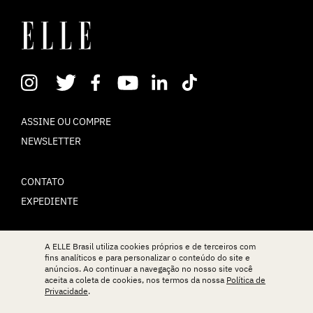
ASSINE OU COMPRE
NEWSLETTER
CONTATO
EXPEDIENTE
POLÍTICA DE PRIVACIDADE
A ELLE Brasil utiliza cookies próprios e de terceiros com
fins analíticos e para personalizar o conteúdo do site e
TERMOS DE USO
anúncios. Ao continuar a navegação no nosso site você
aceita a coleta de cookies, nos termos da nossa
Política de
Privacidade
.