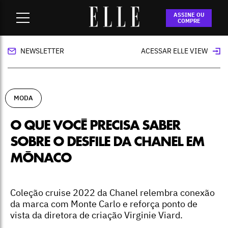
Home
-
moda
-
O que você precisa saber sobre o desfile da
ASSINE OU
Chanel em Mônaco
COMPRE
NEWSLETTER
ACESSAR ELLE VIEW
MODA
O QUE VOCÊ PRECISA SABER
SOBRE O DESFILE DA CHANEL EM
MÔNACO
Coleção cruise 2022 da Chanel relembra conexão
da marca com Monte Carlo e reforça ponto de
vista da diretora de criação Virginie Viard.