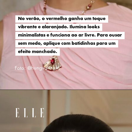
No verão, o vermelho ganha um toque
No verão, o vermelho ganha um toque
vibrante e alaranjado. Ilumina looks
vibrante e alaranjado. Ilumina looks
minimalistas e funciona ao ar livre. Para ousar
minimalistas e funciona ao ar livre. Para ousar
sem medo, aplique com batidinhas para um
sem medo, aplique com batidinhas para um
efeito manchado.
efeito manchado.
Foto: @hungvanngo