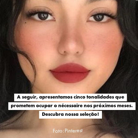
A seguir, apresentamos cinco tonalidades que
A seguir, apresentamos cinco tonalidades que
prometem ocupar o nécessaire nos próximos meses.
prometem ocupar o nécessaire nos próximos meses.
Descubra nossa seleção!
Descubra nossa seleção!
Foto: Pinterest