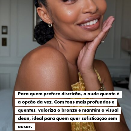
Para quem prefere discrição, o nude quente é
Para quem prefere discrição, o nude quente é
a opção da vez. Com tons mais profundos e
a opção da vez. Com tons mais profundos e
quentes, valoriza o bronze e mantém o visual
quentes, valoriza o bronze e mantém o visual
clean, ideal para quem quer sofisticação sem
clean, ideal para quem quer sofisticação sem
ousar.
ousar.