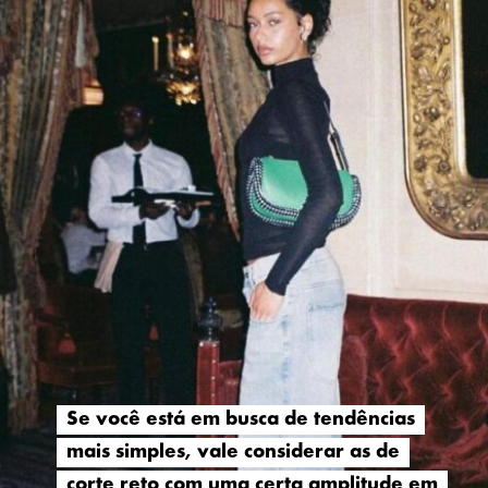
Se você está em busca de tendências
Se você está em busca de tendências
mais simples, vale considerar as de
mais simples, vale considerar as de
corte reto com uma certa amplitude em
corte reto com uma certa amplitude em