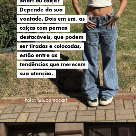
Short ou calça?
Short ou calça?
Depende da sua
Depende da sua
vontade. Dois em um, as
vontade. Dois em um, as
calças com pernas
calças com pernas
destacáveis, que podem
destacáveis, que podem
ser tiradas e colocadas,
ser tiradas e colocadas,
estão entre as
estão entre as
tendências que merecem
tendências que merecem
sua atenção.
sua atenção.
Foto: @lucamacari