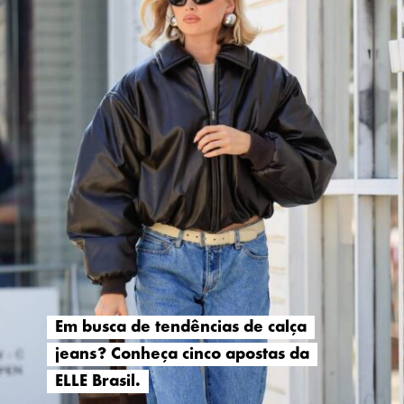
Em busca de tendências de calça
Em busca de tendências de calça
jeans? Conheça cinco apostas da
jeans? Conheça cinco apostas da
ELLE Brasil.
ELLE Brasil.