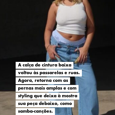
A calça de cintura baixa
A calça de cintura baixa
voltou às passarelas e ruas.
voltou às passarelas e ruas.
Agora, retorna com as
Agora, retorna com as
pernas mais amplas e com
pernas mais amplas e com
styling que deixa à mostra
styling que deixa à mostra
sua peça debaixo, como
sua peça debaixo, como
samba-canções.
samba-canções.