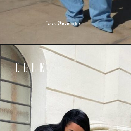
Foto: @evemrtns