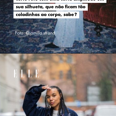
sua silhueta, que não ficam tão
sua silhueta, que não ficam tão
coladinhas ao corpo, sabe?
coladinhas ao corpo, sabe?
Foto: @jamilla.strand