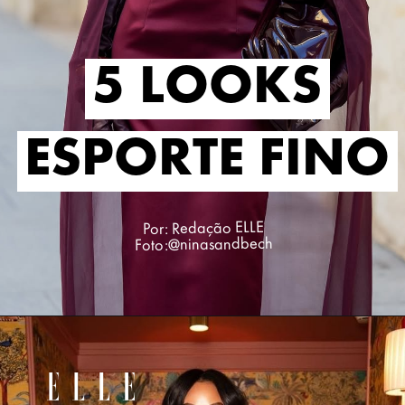
5 LOOKS
5 LOOKS
ESPORTE FINO
ESPORTE FINO
Por: Redação ELLE
Foto:@ninasandbech