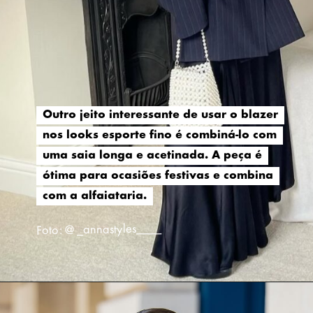
Outro jeito interessante de usar o blazer
Outro jeito interessante de usar o blazer
nos looks esporte fino é combiná-lo com
nos looks esporte fino é combiná-lo com
uma saia longa e acetinada. A peça é
uma saia longa e acetinada. A peça é
ótima para ocasiões festivas e combina
ótima para ocasiões festivas e combina
com a alfaiataria.
com a alfaiataria.
Foto: @ _annastyles____