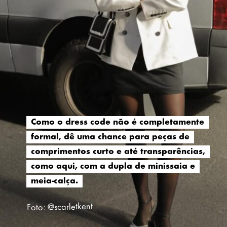
Como o dress code não é completamente
Como o dress code não é completamente
formal, dê uma chance para peças de
formal, dê uma chance para peças de
comprimentos curto e até transparências,
comprimentos curto e até transparências,
como aqui, com a dupla de minissaia e
como aqui, com a dupla de minissaia e
meia-calça.
meia-calça.
Foto: @scarletkent