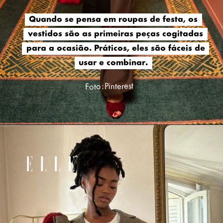
Quando se pensa em roupas de festa, os
Quando se pensa em roupas de festa, os
vestidos são as primeiras peças cogitadas
vestidos são as primeiras peças cogitadas
para a ocasião. Práticos, eles são fáceis de
para a ocasião. Práticos, eles são fáceis de
usar e combinar.
usar e combinar.
Foto: Pinterest