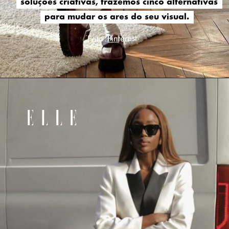
soluções criativas, trazemos cinco alternativas
soluções criativas, trazemos cinco alternativas
para mudar os ares do seu visual.
para mudar os ares do seu visual.
Foto: Pinterest