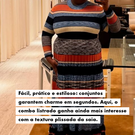
Fácil, prático e estiloso: conjuntos
Fácil, prático e estiloso: conjuntos
garantem charme em segundos. Aqui, o
garantem charme em segundos. Aqui, o
combo listrado ganha ainda mais interesse
combo listrado ganha ainda mais interesse
com a textura plissada da saia.
com a textura plissada da saia.