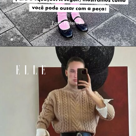
você pode ousar com a peça:
você pode ousar com a peça:
Foto: Pinterest