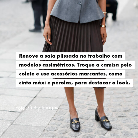
Renove a saia plissada no trabalho com
Renove a saia plissada no trabalho com
modelos assimétricos. Troque a camisa pelo
modelos assimétricos. Troque a camisa pelo
colete e use acessórios marcantes, como
colete e use acessórios marcantes, como
cinto máxi e pérolas, para destacar o look.
cinto máxi e pérolas, para destacar o look.
Foto: Getty Images