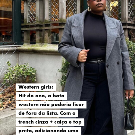
Western girls:
Western girls:
Hit do ano, a bota
Hit do ano, a bota
western não poderia ficar
western não poderia ficar
de fora da lista. Com o
de fora da lista. Com o
trench cinza + calça e top
trench cinza + calça e top
preto, adicionando uma
preto, adicionando uma