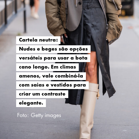
Cartela neutra:
Cartela neutra:
Nudes e beges são opções
Nudes e beges são opções
versáteis para usar a bota
versáteis para usar a bota
cano longo. Em climas
cano longo. Em climas
amenos, vale combiná-la
amenos, vale combiná-la
com saias e vestidos para
com saias e vestidos para
criar um contraste
criar um contraste
elegante.
elegante.
Foto: Getty images