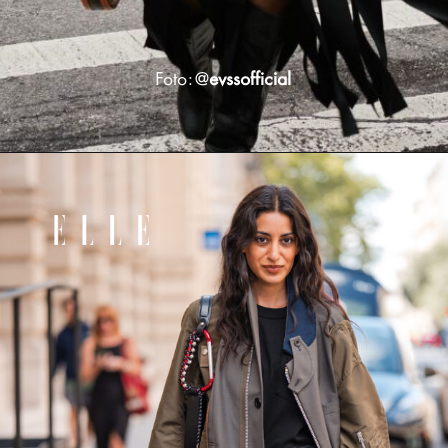
Foto: @
evssofficial