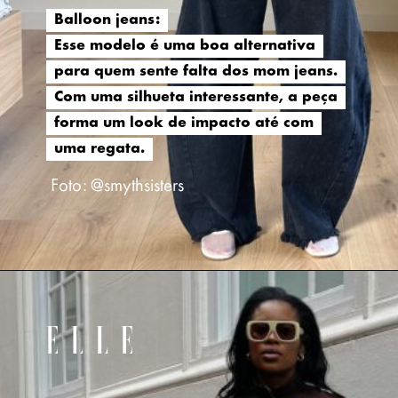
Balloon jeans:
Balloon jeans:
Esse modelo é uma boa alternativa
Esse modelo é uma boa alternativa
para quem sente falta dos mom jeans.
para quem sente falta dos mom jeans.
Com uma silhueta interessante, a peça
Com uma silhueta interessante, a peça
forma um look de impacto até com
forma um look de impacto até com
uma regata.
uma regata.
Foto: @smythsisters