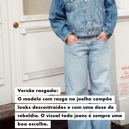
Versão rasgada:
Versão rasgada:
O modelo com rasgo no joelho compõe
O modelo com rasgo no joelho compõe
looks descontraídos e com uma dose de
looks descontraídos e com uma dose de
rebeldia. O visual todo jeans é sempre uma
rebeldia. O visual todo jeans é sempre uma
boa escolha.
boa escolha.