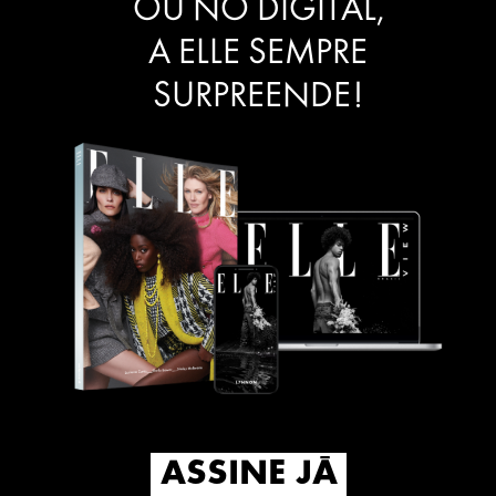
OU NO DIGITAL,
A ELLE SEMPRE
SURPREENDE!
ASSINE JÁ
ASSINE JÁ