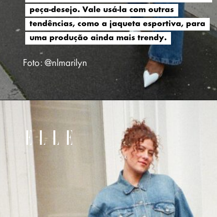
peça-desejo. Vale usá-la com outras
peça-desejo. Vale usá-la com outras
tendências, como a jaqueta esportiva, para
tendências, como a jaqueta esportiva, para
uma produção ainda mais trendy.
uma produção ainda mais trendy.
Foto: @nlmarilyn