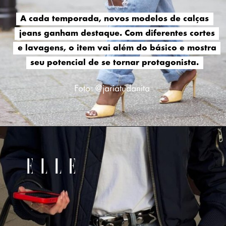
A cada temporada, novos modelos de calças
A cada temporada, novos modelos de calças
jeans ganham destaque. Com diferentes cortes
jeans ganham destaque. Com diferentes cortes
e lavagens, o item vai além do básico e mostra
e lavagens, o item vai além do básico e mostra
seu potencial de se tornar protagonista.
seu potencial de se tornar protagonista.
Foto: @jariatudanita