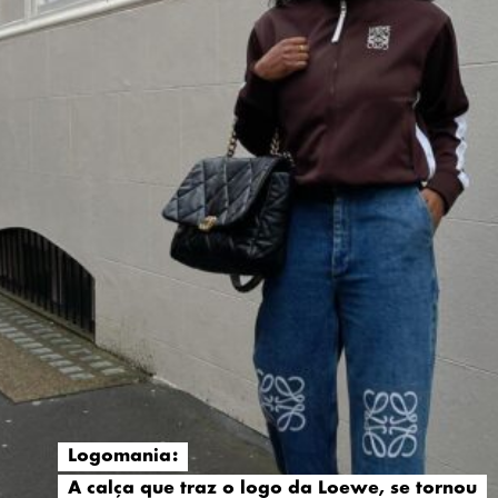
Logomania:
Logomania:
A calça que traz o logo da Loewe, se tornou
A calça que traz o logo da Loewe, se tornou