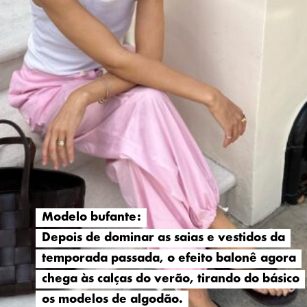
Modelo bufante:
Modelo bufante:
Depois de dominar as saias e vestidos da
Depois de dominar as saias e vestidos da
temporada passada, o efeito balonê agora
temporada passada, o efeito balonê agora
chega às calças do verão, tirando do básico
chega às calças do verão, tirando do básico
os modelos de algodão.
os modelos de algodão.