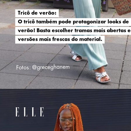
Tricô de verão:
Tricô de verão:
O tricô também pode protagonizar looks de
O tricô também pode protagonizar looks de
verão! Basta escolher tramas mais abertas e
verão! Basta escolher tramas mais abertas e
versões mais frescas do material.
versões mais frescas do material.
Fotos: @greceghanem