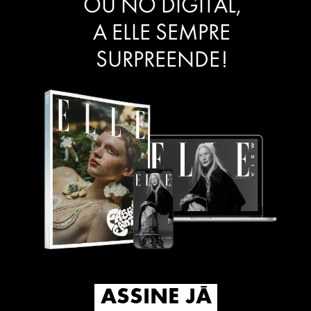
OU NO DIGITAL,
A ELLE SEMPRE
SURPREENDE!
ASSINE JÁ
ASSINE JÁ