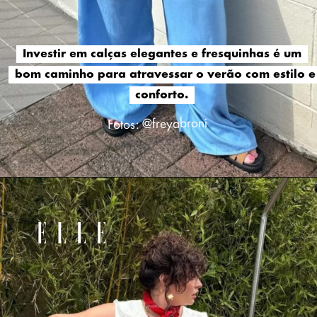
Investir em calças elegantes e fresquinhas é um
Investir em calças elegantes e fresquinhas é um
bom caminho para atravessar o verão com estilo e
bom caminho para atravessar o verão com estilo e
conforto.
conforto.
Fotos: @freyabroni