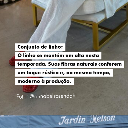
Conjunto de linho:
Conjunto de linho:
O linho se mantém em alta nesta
O linho se mantém em alta nesta
temporada. Suas fibras naturais conferem
temporada. Suas fibras naturais conferem
um toque rústico e, ao mesmo tempo,
um toque rústico e, ao mesmo tempo,
moderno à produção.
moderno à produção.
Foto: @annabelrosendahl