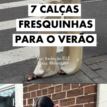
7 CALÇAS
7 CALÇAS
FRESQUINHAS
FRESQUINHAS
PARA O VERÃO
PARA O VERÃO
Por: Redação ELLE
Fotos: @nlmarilyn