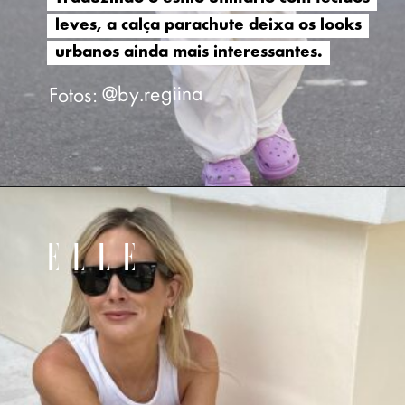
leves, a calça parachute deixa os looks
leves, a calça parachute deixa os looks
urbanos ainda mais interessantes.
urbanos ainda mais interessantes.
Fotos: @by.regiina