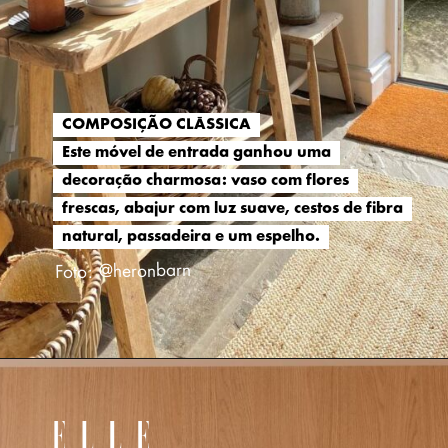
COMPOSIÇÃO CLÁSSICA
COMPOSIÇÃO CLÁSSICA
Este móvel de entrada ganhou uma
Este móvel de entrada ganhou uma
decoração charmosa: vaso com flores
decoração charmosa: vaso com flores
frescas, abajur com luz suave, cestos de fibra
frescas, abajur com luz suave, cestos de fibra
natural, passadeira e um espelho.
natural, passadeira e um espelho.
Foto: @heronbarn