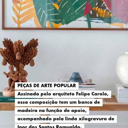
PEÇAS DE ARTE POPULAR
PEÇAS DE ARTE POPULAR
Assinada pelo arquiteto Felipe Carolo,
Assinada pelo arquiteto Felipe Carolo,
essa composição tem um banco de
essa composição tem um banco de
madeira na função de apoio,
madeira na função de apoio,
acompanhado pela linda xilogravura de
acompanhado pela linda xilogravura de
Igor dos Santos Romualdo.
Igor dos Santos Romualdo.