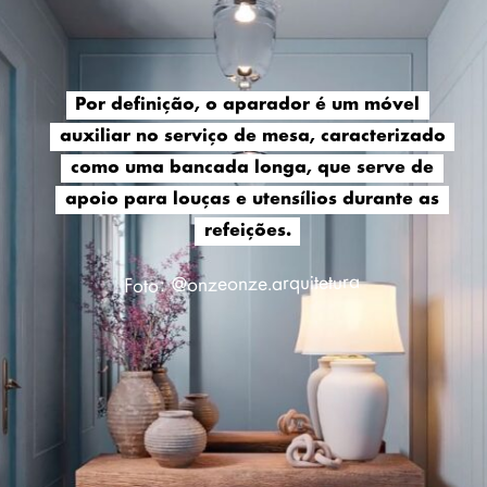
Por definição, o aparador é um móvel
Por definição, o aparador é um móvel
auxiliar no serviço de mesa, caracterizado
auxiliar no serviço de mesa, caracterizado
como uma bancada longa, que serve de
como uma bancada longa, que serve de
apoio para louças e utensílios durante as
apoio para louças e utensílios durante as
refeições.
refeições.
Foto: @onzeonze.arquitetura