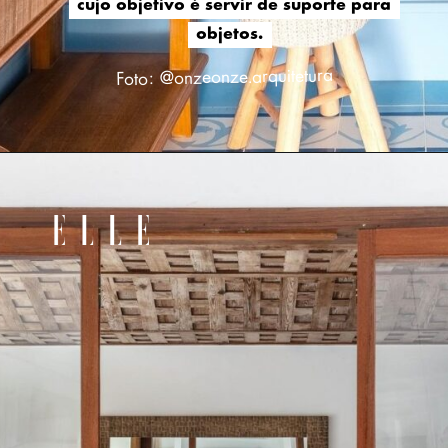
cujo objetivo é servir de suporte para
cujo objetivo é servir de suporte para
objetos.
objetos.
Foto: @onzeonze.arquitetura