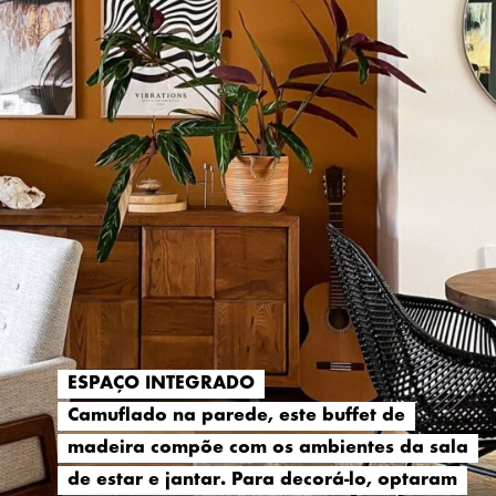
ESPAÇO INTEGRADO
ESPAÇO INTEGRADO
Camuflado na parede, este buffet de
Camuflado na parede, este buffet de
madeira compõe com os ambientes da sala
madeira compõe com os ambientes da sala
de estar e jantar. Para decorá-lo, optaram
de estar e jantar. Para decorá-lo, optaram