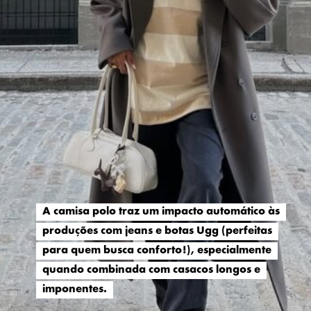
A camisa polo traz um impacto automático às
A camisa polo traz um impacto automático às
produções com jeans e botas Ugg (perfeitas
produções com jeans e botas Ugg (perfeitas
para quem busca conforto!), especialmente
para quem busca conforto!), especialmente
quando combinada com casacos longos e
quando combinada com casacos longos e
imponentes.
imponentes.