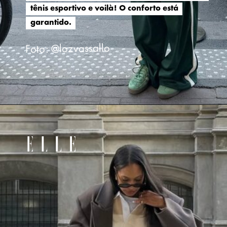
tênis esportivo e voilà! O conforto está
tênis esportivo e voilà! O conforto está
garantido.
garantido.
Foto: @lozvassallo