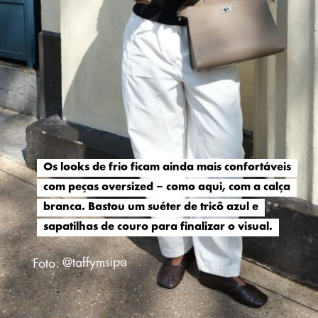
Os looks de frio ficam ainda mais confortáveis
Os looks de frio ficam ainda mais confortáveis
com peças oversized – como aqui, com a calça
com peças oversized – como aqui, com a calça
branca. Bastou um suéter de tricô azul e
branca. Bastou um suéter de tricô azul e
sapatilhas de couro para finalizar o visual.
sapatilhas de couro para finalizar o visual.
Foto: @taffymsipa