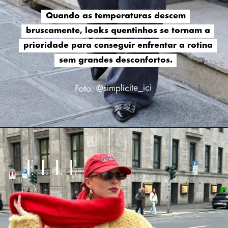
Quando as temperaturas descem
Quando as temperaturas descem
bruscamente, looks quentinhos se tornam a
bruscamente, looks quentinhos se tornam a
prioridade para conseguir enfrentar a rotina
prioridade para conseguir enfrentar a rotina
sem grandes desconfortos.
sem grandes desconfortos.
Foto: @simplicite_ici