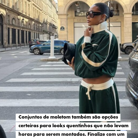
Conjuntos de moletom também são opções
Conjuntos de moletom também são opções
certeiras para looks quentinhos que não levam
certeiras para looks quentinhos que não levam
horas para serem montados. Finalize com um
horas para serem montados. Finalize com um