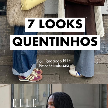
7 LOOKS
7 LOOKS
QUENTINHOS
QUENTINHOS
Por: Redação ELLE
linda.sza
Foto: @