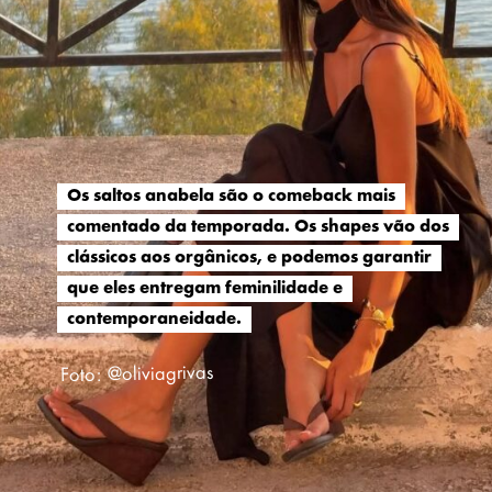
Os saltos anabela são o comeback mais
Os saltos anabela são o comeback mais
comentado da temporada. Os shapes vão dos
comentado da temporada. Os shapes vão dos
clássicos aos orgânicos, e podemos garantir
clássicos aos orgânicos, e podemos garantir
que eles entregam feminilidade e
que eles entregam feminilidade e
contemporaneidade.
contemporaneidade.
Foto: @oliviagrivas