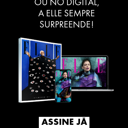
OU NO DIGITAL,
A ELLE SEMPRE
SURPREENDE!
ASSINE JÁ
ASSINE JÁ