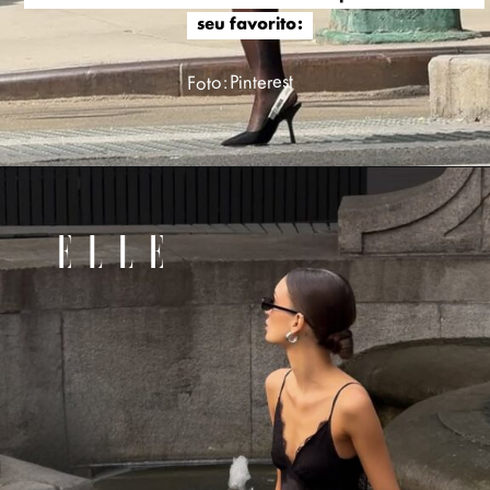
seu favorito:
seu favorito:
Foto: Pinterest