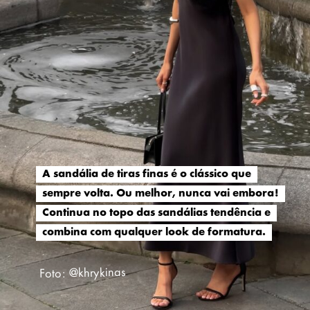
A sandália de tiras finas é o clássico que
A sandália de tiras finas é o clássico que
sempre volta. Ou melhor, nunca vai embora!
sempre volta. Ou melhor, nunca vai embora!
Continua no topo das sandálias tendência e
Continua no topo das sandálias tendência e
combina com qualquer look de formatura.
combina com qualquer look de formatura.
Foto: @khrykinas