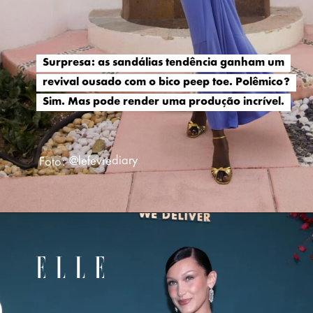
Surpresa: as sandálias tendência ganham um
Surpresa: as sandálias tendência ganham um
revival ousado com o bico peep toe. Polêmico?
revival ousado com o bico peep toe. Polêmico?
Sim. Mas pode render uma produção incrível.
Sim. Mas pode render uma produção incrível.
Foto: @lefevrediary