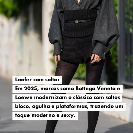
Loafer com salto:
Loafer com salto:
Em 2025, marcas como Bottega Veneta e
Em 2025, marcas como Bottega Veneta e
Loewe modernizam o clássico com saltos
Loewe modernizam o clássico com saltos
bloco, agulha e plataformas, trazendo um
bloco, agulha e plataformas, trazendo um
toque moderno e sexy.
toque moderno e sexy.