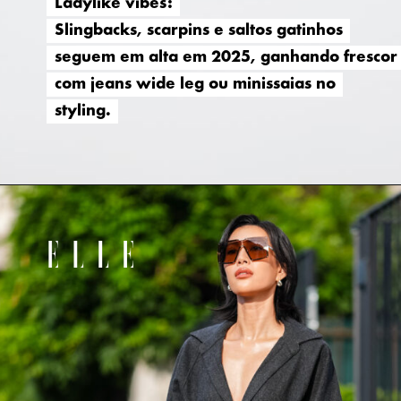
Ladylike vibes:
Ladylike vibes:
Slingbacks, scarpins e saltos gatinhos
Slingbacks, scarpins e saltos gatinhos
seguem em alta em 2025, ganhando frescor
seguem em alta em 2025, ganhando frescor
com jeans wide leg ou minissaias no
com jeans wide leg ou minissaias no
styling.
styling.