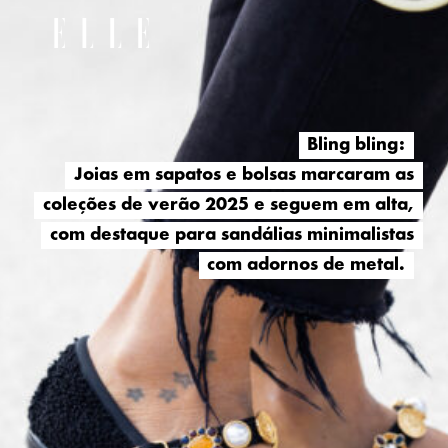
Bling bling:
Bling bling:
Joias em sapatos e bolsas marcaram as
Joias em sapatos e bolsas marcaram as
coleções de verão 2025 e seguem em alta,
coleções de verão 2025 e seguem em alta,
com destaque para sandálias minimalistas
com destaque para sandálias minimalistas
com adornos de metal.
com adornos de metal.