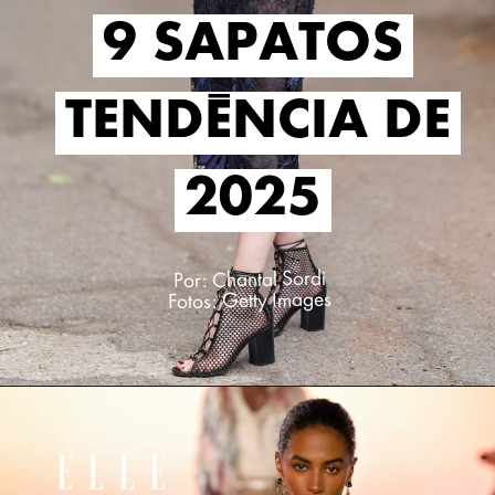
9 SAPATOS
9 SAPATOS
TENDÊNCIA DE
TENDÊNCIA DE
2025
2025
Por: Chantal Sordi
Fotos: Getty Images