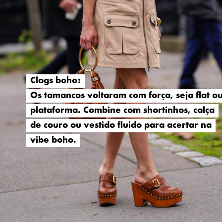
Clogs boho:
Clogs boho:
Os tamancos voltaram com força, seja flat o
Os tamancos voltaram com força, seja flat o
plataforma. Combine com shortinhos, calça
plataforma. Combine com shortinhos, calça
de couro ou vestido fluido para acertar na
de couro ou vestido fluido para acertar na
vibe boho.
vibe boho.