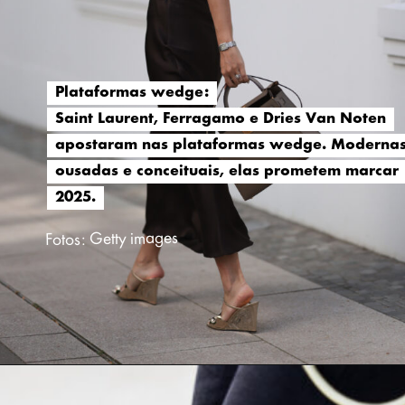
Plataformas wedge:
Plataformas wedge:
Saint Laurent, Ferragamo e Dries Van Noten
Saint Laurent, Ferragamo e Dries Van Noten
apostaram nas plataformas wedge. Modernas
apostaram nas plataformas wedge. Modernas
ousadas e conceituais, elas prometem marcar
ousadas e conceituais, elas prometem marcar
2025.
2025.
Fotos: Getty images