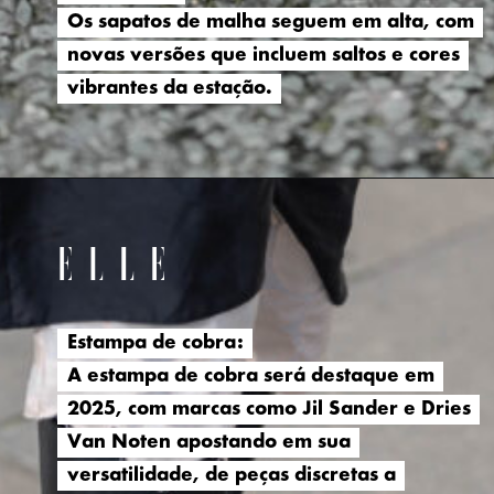
Os sapatos de malha seguem em alta, com
Os sapatos de malha seguem em alta, com
novas versões que incluem saltos e cores
novas versões que incluem saltos e cores
vibrantes da estação.
vibrantes da estação.
Estampa de cobra:
Estampa de cobra:
A estampa de cobra será destaque em
A estampa de cobra será destaque em
2025, com marcas como Jil Sander e Dries
2025, com marcas como Jil Sander e Dries
Van Noten apostando em sua
Van Noten apostando em sua
versatilidade, de peças discretas a
versatilidade, de peças discretas a