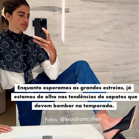
Enquanto esperamos as grandes estreias, já
Enquanto esperamos as grandes estreias, já
estamos de olho nas tendências de sapatos que
estamos de olho nas tendências de sapatos que
devem bombar na temporada.
devem bombar na temporada.
Fotos: @leandramcohen