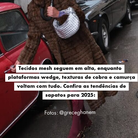
Tecidos mesh seguem em alta, enquanto
Tecidos mesh seguem em alta, enquanto
plataformas wedge, texturas de cobra e camurça
plataformas wedge, texturas de cobra e camurça
voltam com tudo. Confira as tendências de
voltam com tudo. Confira as tendências de
sapatos para 2025:
sapatos para 2025:
greceghanem
Fotos: @