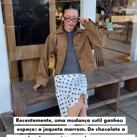
Recentemente, uma mudança sutil ganhou
Recentemente, uma mudança sutil ganhou
espaço: a jaqueta marrom. De chocolate a
espaço: a jaqueta marrom. De chocolate a