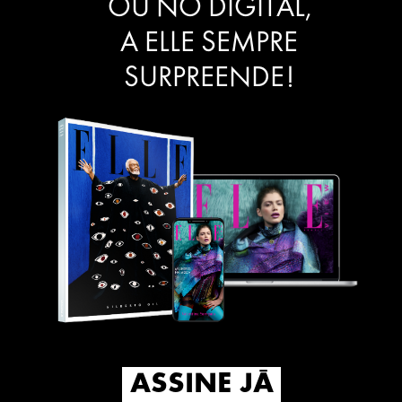
OU NO DIGITAL,
A ELLE SEMPRE
SURPREENDE!
ASSINE JÁ
ASSINE JÁ