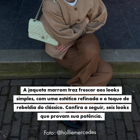
A jaqueta marrom traz frescor aos looks
A jaqueta marrom traz frescor aos looks
simples, com uma estética refinada e o toque de
simples, com uma estética refinada e o toque de
rebeldia do clássico. Confira a seguir, seis looks
rebeldia do clássico. Confira a seguir, seis looks
que provam sua potência.
que provam sua potência.
holliemercedes
Foto: @