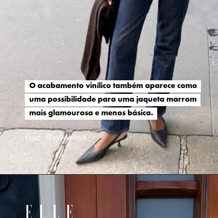
O acabamento vinílico também aparece como
O acabamento vinílico também aparece como
uma possibilidade para uma jaqueta marrom
uma possibilidade para uma jaqueta marrom
mais glamourosa e menos básica.
mais glamourosa e menos básica.
Foto: @sylviemus_