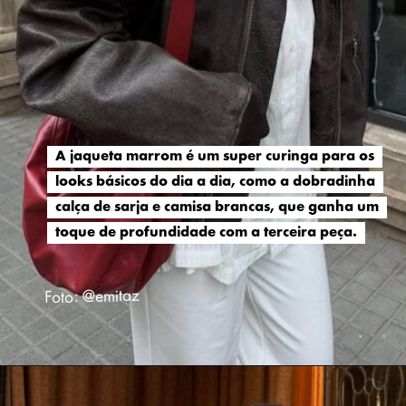
A jaqueta marrom é um super curinga para os
A jaqueta marrom é um super curinga para os
looks básicos do dia a dia, como a dobradinha
looks básicos do dia a dia, como a dobradinha
calça de sarja e camisa brancas, que ganha um
calça de sarja e camisa brancas, que ganha um
toque de profundidade com a terceira peça.
toque de profundidade com a terceira peça.
Foto: @emitaz