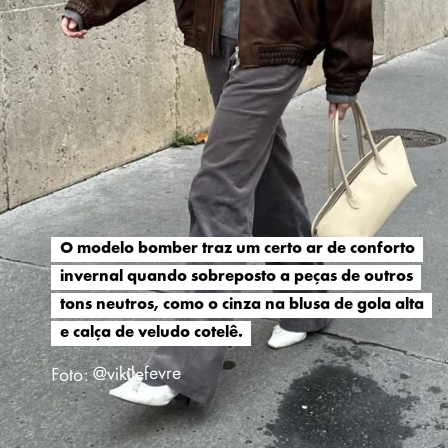
O modelo bomber traz um certo ar de conforto
O modelo bomber traz um certo ar de conforto
invernal quando sobreposto a peças de outros
invernal quando sobreposto a peças de outros
tons neutros, como o cinza na blusa de gola alta
tons neutros, como o cinza na blusa de gola alta
e calça de veludo cotelê.
e calça de veludo cotelê.
Foto: @vikilefevre