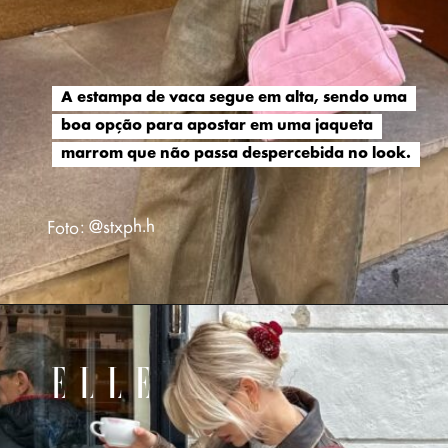
A estampa de vaca segue em alta, sendo uma
A estampa de vaca segue em alta, sendo uma
boa opção para apostar em uma jaqueta
boa opção para apostar em uma jaqueta
marrom que não passa despercebida no look.
marrom que não passa despercebida no look.
Foto: @stxph.h