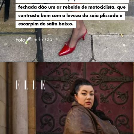
fechada dão um ar rebelde de motociclista, que
fechada dão um ar rebelde de motociclista, que
contrasta bem com a leveza da saia plissada e
contrasta bem com a leveza da saia plissada e
escarpim de salto baixo.
escarpim de salto baixo.
Foto: @linda.sza