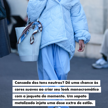
Cansada dos tons neutros? Dê uma chance às
Cansada dos tons neutros? Dê uma chance às
cores suaves ao criar seu look monocromático
cores suaves ao criar seu look monocromático
com a jaqueta do momento. Um sapato
com a jaqueta do momento. Um sapato
metalizado injeta uma dose extra de estilo.
metalizado injeta uma dose extra de estilo.