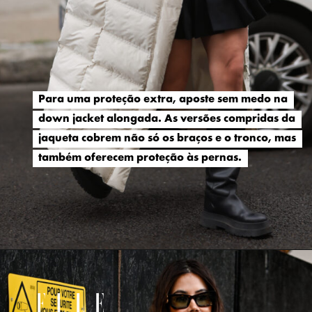
Para uma proteção extra, aposte sem medo na
Para uma proteção extra, aposte sem medo na
down jacket alongada. As versões compridas da
down jacket alongada. As versões compridas da
jaqueta cobrem não só os braços e o tronco, mas
jaqueta cobrem não só os braços e o tronco, mas
também oferecem proteção às pernas.
também oferecem proteção às pernas.