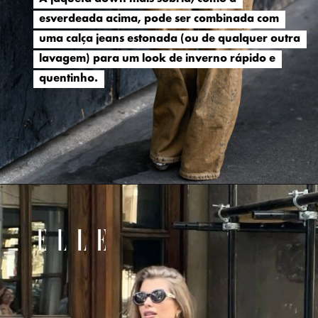
esverdeada acima, pode ser combinada com
esverdeada acima, pode ser combinada com
uma calça jeans estonada (ou de qualquer outra
uma calça jeans estonada (ou de qualquer outra
lavagem) para um look de inverno rápido e
lavagem) para um look de inverno rápido e
quentinho.
quentinho.