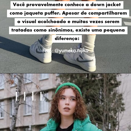
Você provavelmente conhece a down jacket
Você provavelmente conhece a down jacket
como jaqueta puffer. Apesar de compartilharem
como jaqueta puffer. Apesar de compartilharem
o visual acolchoado e muitas vezes serem
o visual acolchoado e muitas vezes serem
tratadas como sinônimos, existe uma pequena
tratadas como sinônimos, existe uma pequena
diferença:
diferença:
yumeka.nijika
Foto: @