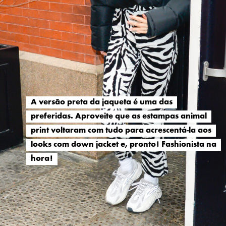
A versão preta da jaqueta é uma das
A versão preta da jaqueta é uma das
preferidas. Aproveite que as estampas animal
preferidas. Aproveite que as estampas animal
print voltaram com tudo para acrescentá-la aos
print voltaram com tudo para acrescentá-la aos
looks com down jacket e, pronto! Fashionista na
looks com down jacket e, pronto! Fashionista na
hora!
hora!