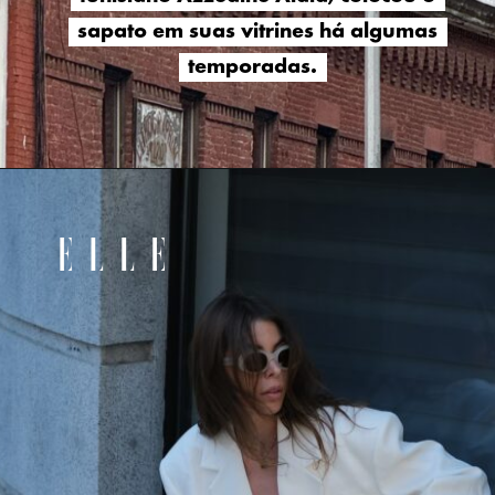
sapato em suas vitrines há algumas
sapato em suas vitrines há algumas
temporadas.
temporadas.