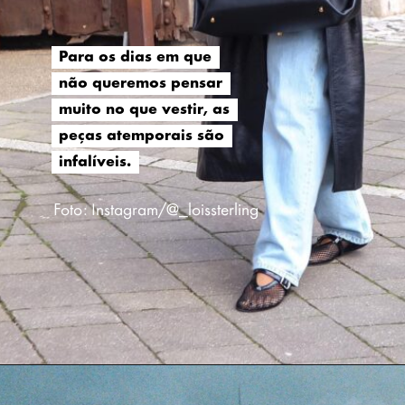
Para os dias em que
Para os dias em que
não queremos pensar
não queremos pensar
muito no que vestir, as
muito no que vestir, as
peças atemporais são
peças atemporais são
infalíveis.
infalíveis.
Foto: Instagram/@_loissterling