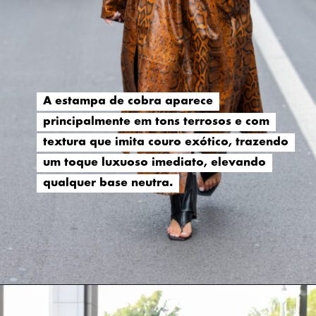
A estampa de cobra aparece
A estampa de cobra aparece
principalmente em tons terrosos e com
principalmente em tons terrosos e com
textura que imita couro exótico, trazendo
textura que imita couro exótico, trazendo
um toque luxuoso imediato, elevando
um toque luxuoso imediato, elevando
qualquer base neutra.
qualquer base neutra.