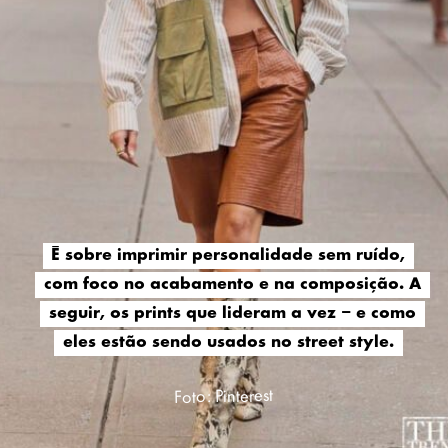
É sobre imprimir personalidade sem ruído,
É sobre imprimir personalidade sem ruído,
com foco no acabamento e na composição. A
com foco no acabamento e na composição. A
seguir, os prints que lideram a vez – e como
seguir, os prints que lideram a vez – e como
eles estão sendo usados no street style.
eles estão sendo usados no street style.
Foto: Pinterest