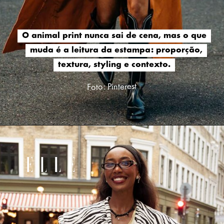
O animal print nunca sai de cena, mas o que
O animal print nunca sai de cena, mas o que
muda é a leitura da estampa: proporção,
muda é a leitura da estampa: proporção,
textura, styling e contexto.
textura, styling e contexto.
Foto: Pinterest