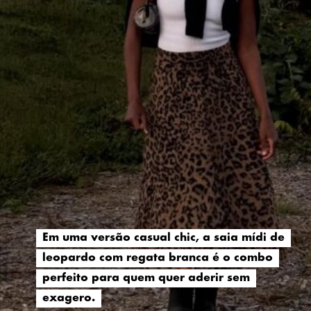
Em uma versão casual chic, a saia mídi de
Em uma versão casual chic, a saia mídi de
leopardo com regata branca é o combo
leopardo com regata branca é o combo
perfeito para quem quer aderir sem
perfeito para quem quer aderir sem
exagero.
exagero.