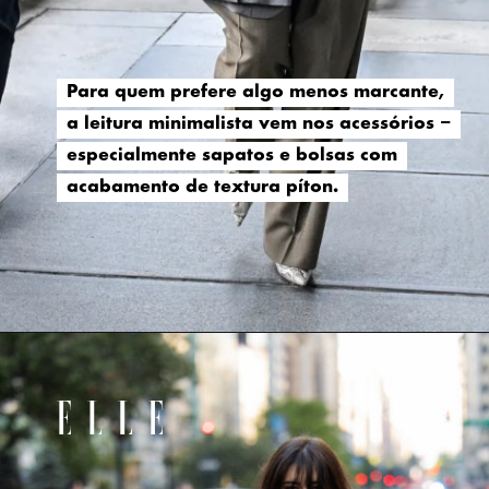
Para quem prefere algo menos marcante,
Para quem prefere algo menos marcante,
a leitura minimalista vem nos acessórios –
a leitura minimalista vem nos acessórios –
especialmente sapatos e bolsas com
especialmente sapatos e bolsas com
acabamento de textura píton.
acabamento de textura píton.