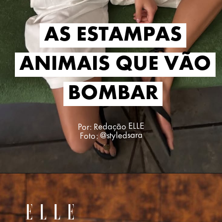
AS ESTAMPAS
AS ESTAMPAS
ANIMAIS QUE VÃO
ANIMAIS QUE VÃO
BOMBAR
BOMBAR
Por: Redação ELLE
Foto: @styledsara