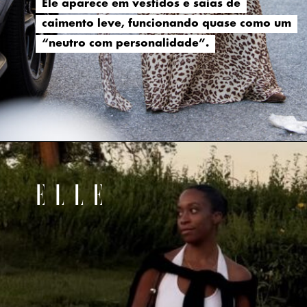
Ele aparece em vestidos e saias de
Ele aparece em vestidos e saias de
caimento leve, funcionando quase como um
caimento leve, funcionando quase como um
“neutro com personalidade”.
“neutro com personalidade”.