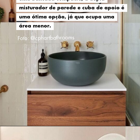
misturador de parede e cuba de apoio é
misturador de parede e cuba de apoio é
uma ótima opção, já que ocupa uma
uma ótima opção, já que ocupa uma
área menor.
área menor.
Foto: @cphartbathrooms