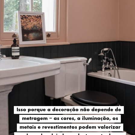
Isso porque a decoração não depende de
Isso porque a decoração não depende de
metragem – as cores, a iluminação, os
metragem – as cores, a iluminação, os
metais e revestimentos podem valorizar
metais e revestimentos podem valorizar