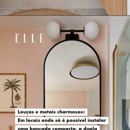
Louças e metais charmosos:
Louças e metais charmosos:
Em locais onde só é possível instalar
Em locais onde só é possível instalar
uma bancada compacta, a dupla
uma bancada compacta, a dupla