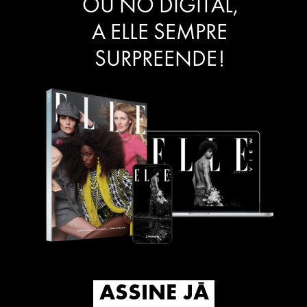
OU NO DIGITAL,
A ELLE SEMPRE
SURPREENDE!
ASSINE JÁ
ASSINE JÁ