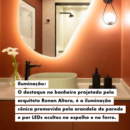
Iluminação:
Iluminação:
O destaque no banheiro projetado pelo
O destaque no banheiro projetado pelo
arquiteto Renan Altera, é a iluminação
arquiteto Renan Altera, é a iluminação
cênica promovida pela arandela de parede
cênica promovida pela arandela de parede
e por LEDs ocultos no espelho e no forro.
e por LEDs ocultos no espelho e no forro.