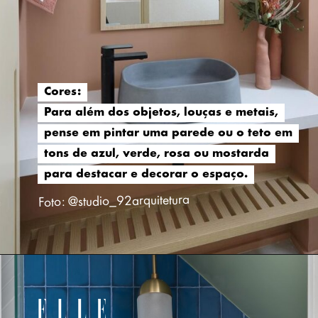
Cores:
Cores:
Para além dos objetos, louças e metais,
Para além dos objetos, louças e metais,
pense em pintar uma parede ou o teto em
pense em pintar uma parede ou o teto em
tons de azul, verde, rosa ou mostarda
tons de azul, verde, rosa ou mostarda
para destacar e decorar o espaço.
para destacar e decorar o espaço.
Foto: @studio_92arquitetura