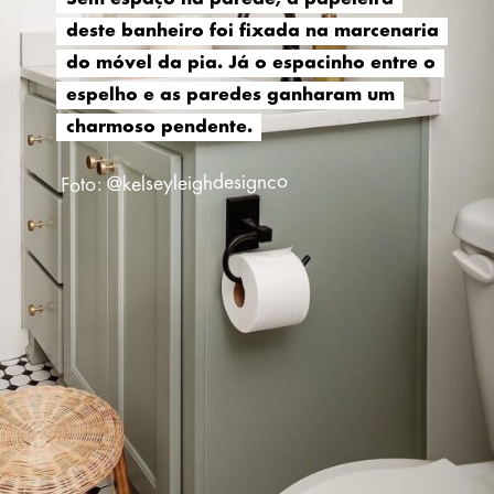
deste banheiro foi fixada na marcenaria
deste banheiro foi fixada na marcenaria
do móvel da pia. Já o espacinho entre o
do móvel da pia. Já o espacinho entre o
espelho e as paredes ganharam um
espelho e as paredes ganharam um
charmoso pendente.
charmoso pendente.
Foto: @kelseyleighdesignco⁠