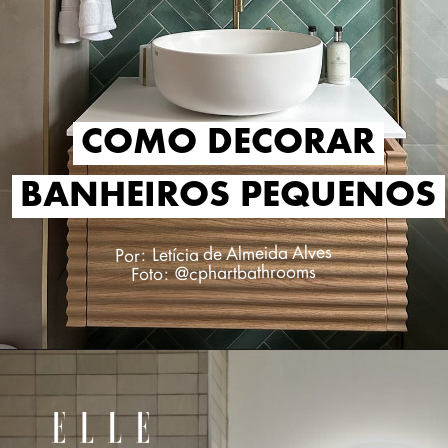
COMO DECORAR
COMO DECORAR
BANHEIROS PEQUENOS
BANHEIROS PEQUENOS
Por: Letícia de Almeida Alves
Foto: @cphartbathrooms