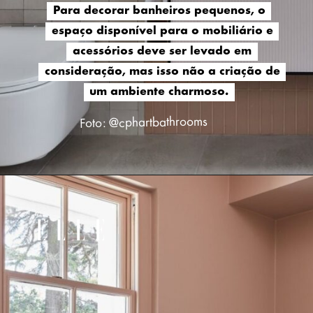
Para decorar banheiros pequenos, o
Para decorar banheiros pequenos, o
espaço disponível para o mobiliário e
espaço disponível para o mobiliário e
acessórios deve ser levado em
acessórios deve ser levado em
consideração, mas isso não a criação de
consideração, mas isso não a criação de
um ambiente charmoso.
um ambiente charmoso.
Foto: @cphartbathrooms