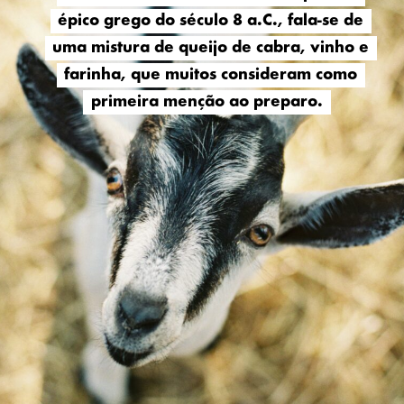
épico grego do século 8 a.C., fala-se de
épico grego do século 8 a.C., fala-se de
uma mistura de queijo de cabra, vinho e
uma mistura de queijo de cabra, vinho e
farinha, que muitos consideram como
farinha, que muitos consideram como
primeira menção ao preparo.
primeira menção ao preparo.