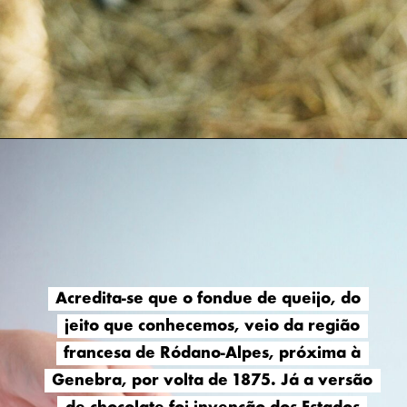
Acredita-se que o fondue de queijo, do
Acredita-se que o fondue de queijo, do
jeito que conhecemos, veio da região
jeito que conhecemos, veio da região
francesa de Ródano-Alpes, próxima à
francesa de Ródano-Alpes, próxima à
Genebra, por volta de 1875. Já a versão
Genebra, por volta de 1875. Já a versão