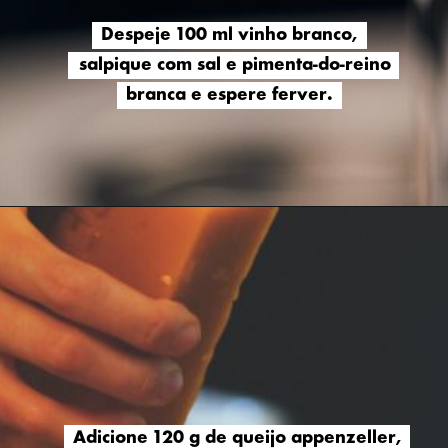
Despeje 100 ml vinho branco,
Despeje 100 ml vinho branco,
salpique com sal e pimenta-do-reino
salpique com sal e pimenta-do-reino
branca e espere ferver.
branca e espere ferver.
Adicione 120 g de queijo appenzeller,
Adicione 120 g de queijo appenzeller,