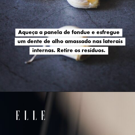
Aqueça a panela de fondue e esfregue
Aqueça a panela de fondue e esfregue
um dente de alho amassado nas laterais
um dente de alho amassado nas laterais
internas. Retire os resíduos.
internas. Retire os resíduos.