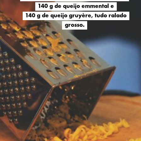
140 g de queijo emmental e
140 g de queijo emmental e
140 g de queijo gruyère, tudo ralado
140 g de queijo gruyère, tudo ralado
grosso.
grosso.