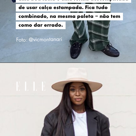
de usar calça estampada. Fica tudo
de usar calça estampada. Fica tudo
combinado, na mesma paleta – não tem
combinado, na mesma paleta – não tem
como dar errado.
como dar errado.
Foto: @vicmontanari