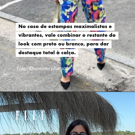
No caso de estampas maximalistas e
No caso de estampas maximalistas e
vibrantes, vale combinar o restante do
vibrantes, vale combinar o restante do
look com preto ou branco, para dar
look com preto ou branco, para dar
destaque total à calça.
destaque total à calça.
Foto: @tamumcpherson