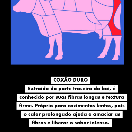
COXÃO DURO
COXÃO DURO
Extraído da parte traseira do boi, é
Extraído da parte traseira do boi, é
conhecido por suas fibras longas e textura
conhecido por suas fibras longas e textura
firme. Próprio para cozimentos lentos, pois
firme. Próprio para cozimentos lentos, pois
o calor prolongado ajuda a amaciar as
o calor prolongado ajuda a amaciar as
fibras e liberar o sabor intenso.
fibras e liberar o sabor intenso.