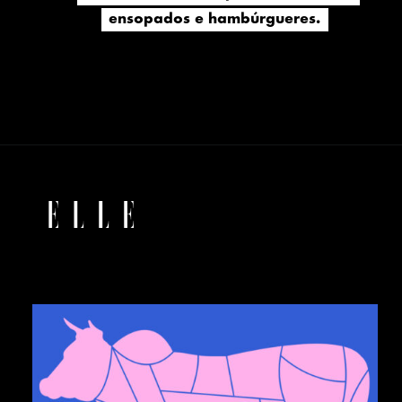
ensopados e hambúrgueres.
ensopados e hambúrgueres.