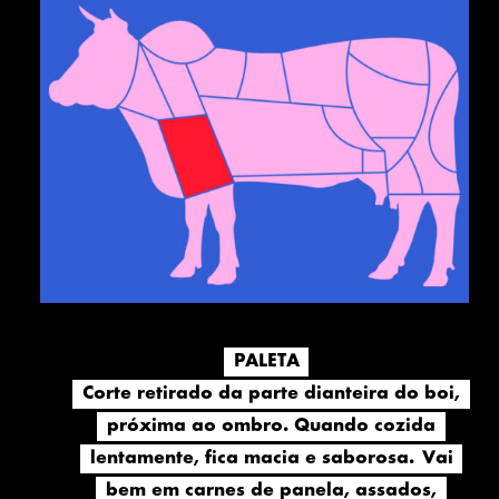
PALETA
PALETA
Corte retirado da parte dianteira do boi,
Corte retirado da parte dianteira do boi,
próxima ao ombro. Quando cozida
próxima ao ombro. Quando cozida
lentamente, fica macia e saborosa. Vai
lentamente, fica macia e saborosa. Vai
bem em carnes de panela, assados,
bem em carnes de panela, assados,