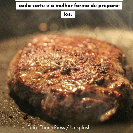
cada corte e a melhor forma de prepará-
cada corte e a melhor forma de prepará-
los.
los.
Foto: Thanti Riess / Unsplash