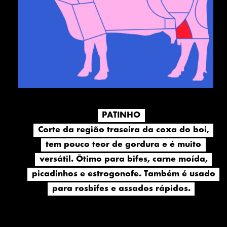
PATINHO
PATINHO
Corte da região traseira da coxa do boi,
Corte da região traseira da coxa do boi,
tem pouco teor de gordura e é muito
tem pouco teor de gordura e é muito
versátil. Ótimo para bifes, carne moída,
versátil. Ótimo para bifes, carne moída,
picadinhos e estrogonofe. Também é usado
picadinhos e estrogonofe. Também é usado
para rosbifes e assados rápidos.
para rosbifes e assados rápidos.