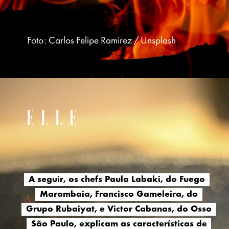
Foto: Carlos Felipe Ramirez / Unsplash
A seguir, os chefs Paula Labaki, do Fuego
A seguir, os chefs Paula Labaki, do Fuego
Marambaia, Francisco Gameleira, do
Marambaia, Francisco Gameleira, do
Grupo Rubaiyat, e Victor Cabanas, do Osso
Grupo Rubaiyat, e Victor Cabanas, do Osso
São Paulo,
São Paulo,
explicam as características de
explicam as características de