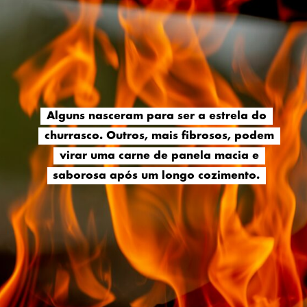
Alguns nasceram para ser a estrela do
Alguns nasceram para ser a estrela do
churrasco. Outros, mais fibrosos, podem
churrasco. Outros, mais fibrosos, podem
virar uma carne de panela macia e
virar uma carne de panela macia e
saborosa após um longo cozimento.
saborosa após um longo cozimento.