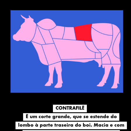
CONTRAFILÉ
CONTRAFILÉ
É um corte grande, que se estende do
É um corte grande, que se estende do
lombo à parte traseira do boi. Macia e com
lombo à parte traseira do boi. Macia e com