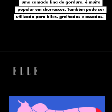
uma camada fina de gordura,
uma camada fina de gordura,
é muito
é muito
popular em churrascos. Também pode ser
popular em churrascos. Também pode ser
utilizada para bifes, grelhados e assados.
utilizada para bifes, grelhados e assados.