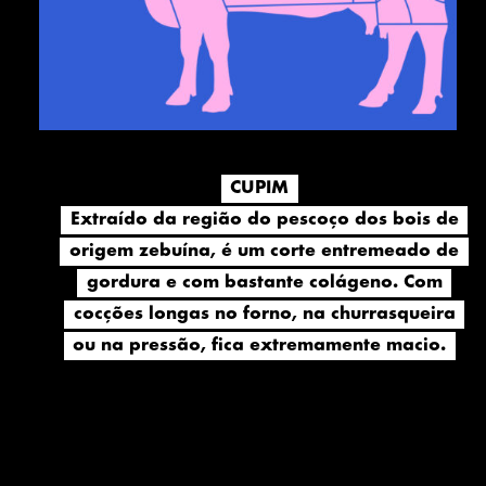
CUPIM
CUPIM
Extraído da região do pescoço dos bois de
Extraído da região do pescoço dos bois de
origem zebuína, é um corte entremeado de
origem zebuína, é um corte entremeado de
gordura e com bastante colágeno. Com
gordura e com bastante colágeno. Com
cocções longas no forno, na churrasqueira
cocções longas no forno, na churrasqueira
ou na pressão, fica extremamente macio.
ou na pressão, fica extremamente macio.