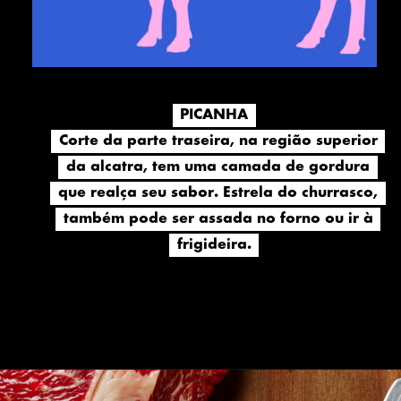
PICANHA
PICANHA
Corte da parte traseira, na região superior
Corte da parte traseira, na região superior
da alcatra, tem uma camada de gordura
da alcatra, tem uma camada de gordura
que realça seu sabor. Estrela do churrasco,
que realça seu sabor. Estrela do churrasco,
também pode ser assada no forno ou ir à
também pode ser assada no forno ou ir à
frigideira.
frigideira.