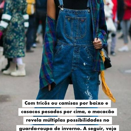
Com tricôs ou camisas por baixo e
Com tricôs ou camisas por baixo e
casacos pesados por cima, o macacão
casacos pesados por cima, o macacão
revela múltiplas possibilidades no
revela múltiplas possibilidades no
guarda-roupa de inverno. A seguir, veja
guarda-roupa de inverno. A seguir, veja