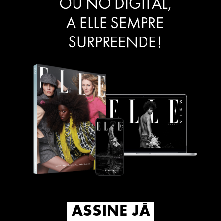
OU NO DIGITAL,
A ELLE SEMPRE
SURPREENDE!
ASSINE JÁ
ASSINE JÁ