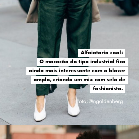
Alfaiataria cool:
Alfaiataria cool:
O macacão do tipo industrial fica
O macacão do tipo industrial fica
ainda mais interessante com o blazer
ainda mais interessante com o blazer
amplo, criando um mix com selo de
amplo, criando um mix com selo de
fashionista.
fashionista.
Foto: @ngoldenberg