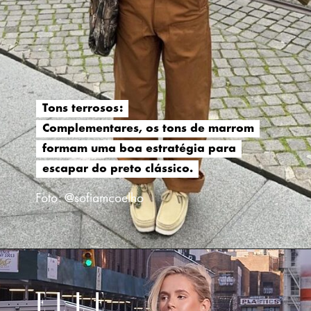
Tons terrosos:
Tons terrosos:
Complementares, os tons de marrom
Complementares, os tons de marrom
formam uma boa estratégia para
formam uma boa estratégia para
escapar do preto clássico.
escapar do preto clássico.
Foto: @sofiamcoelho