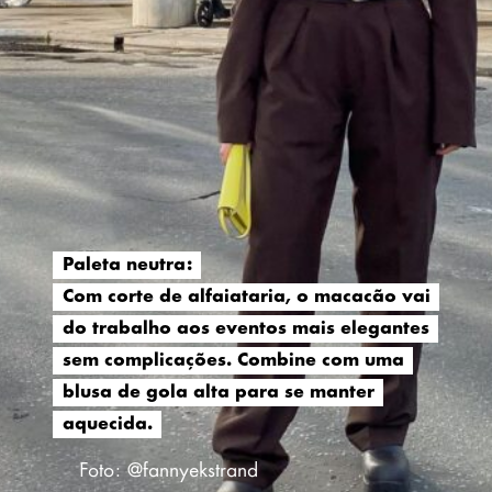
Paleta neutra:
Paleta neutra:
Com corte de alfaiataria, o macacão vai
Com corte de alfaiataria, o macacão vai
do trabalho aos eventos mais elegantes
do trabalho aos eventos mais elegantes
sem complicações. Combine com uma
sem complicações. Combine com uma
blusa de gola alta para se manter
blusa de gola alta para se manter
aquecida.
aquecida.
Foto: @fannyekstrand