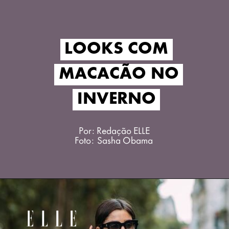
LOOKS COM
LOOKS COM
MACACÃO NO
MACACÃO NO
INVERNO
INVERNO
Por: Redação ELLE
Foto: Sasha Obama