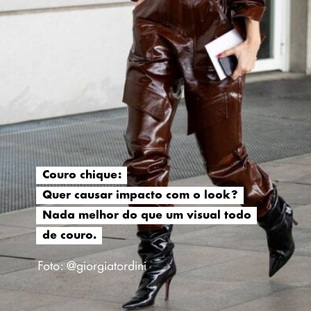
Couro chique:
Couro chique:
Quer causar impacto com o look?
Quer causar impacto com o look?
Nada melhor do que um visual todo
Nada melhor do que um visual todo
de couro.
de couro.
Foto: @giorgiatordini