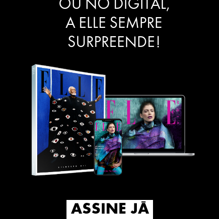
OU NO DIGITAL,
A ELLE SEMPRE
SURPREENDE!
ASSINE JÁ
ASSINE JÁ