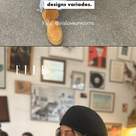
designs variados.
designs variados.
irisloveunicorns
Foto: @