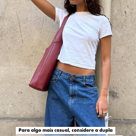
Para algo mais casual, considere a dupla
Para algo mais casual, considere a dupla