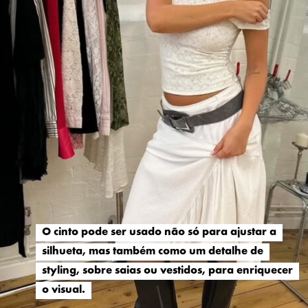
O cinto pode ser usado não só para ajustar a
O cinto pode ser usado não só para ajustar a
silhueta, mas também como um detalhe de
silhueta, mas também como um detalhe de
styling, sobre saias ou vestidos, para enriquecer
styling, sobre saias ou vestidos, para enriquecer
o visual.
o visual.