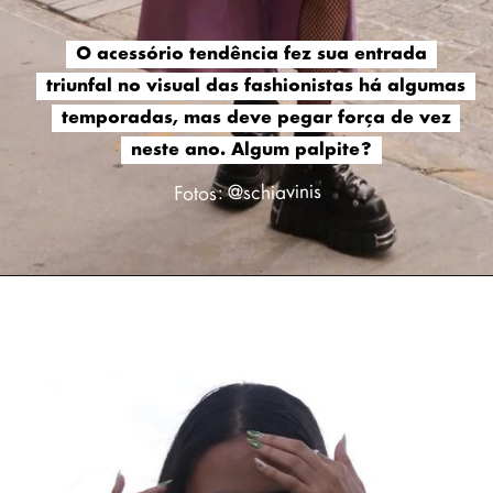
O
O
acessório tendência fez sua entrada
acessório tendência fez sua entrada
triunfal no visual das fashionistas há algumas
triunfal no visual das fashionistas há algumas
temporadas, mas deve pegar força de vez
temporadas, mas deve pegar força de vez
neste ano. Algum palpite?
neste ano. Algum palpite?
schiavinis
Fotos: @