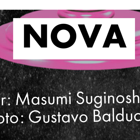
NOVA
NOVA
r: Masumi Suginosh
oto: Gustavo Balduc