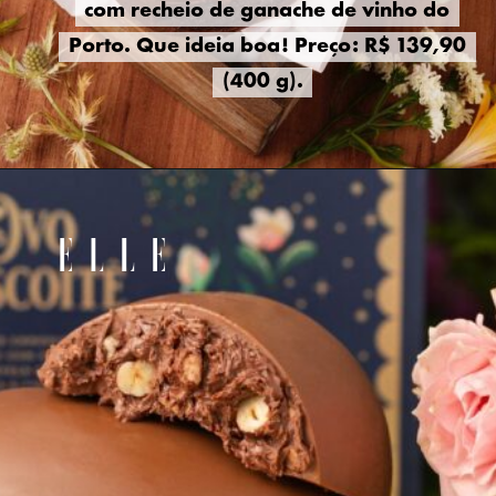
com recheio de ganache de vinho do
com recheio de ganache de vinho do
Porto. Que ideia boa! Preço: R$ 139,90
Porto. Que ideia boa! Preço: R$ 139,90
(400 g).
(400 g).