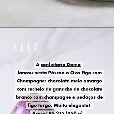
A
A
confeitaria Dama
confeitaria Dama
lançou nesta Páscoa o Ovo Figo com
lançou nesta Páscoa o Ovo Figo com
Champagne: chocolate meio amargo
Champagne: chocolate meio amargo
com recheio de ganache de chocolate
com recheio de ganache de chocolate
branco com champagne e pedaços de
branco com champagne e pedaços de
figo turgo. Muito elegante!
figo turgo. Muito elegante!
Preço: R$ 215 (450 g).
Preço: R$ 215 (450 g).