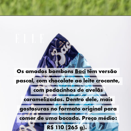
Os amados bombons
Os amados bombons
Baci
Baci
têm versão
têm versão
pascal, com chocolate ao leite crocante,
pascal, com chocolate ao leite crocante,
com pedacinhos de avelãs
com pedacinhos de avelãs
caramelizadas. Dentro dele, mais
caramelizadas. Dentro dele, mais
gostosuras no formato original para
gostosuras no formato original para
comer de uma bocada. Preço médio:
comer de uma bocada. Preço médio:
R$ 110 (265 g).
R$ 110 (265 g).