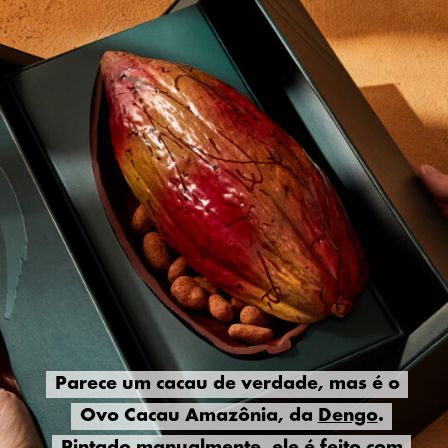
Parece um cacau de verdade, mas é o
Parece um cacau de verdade, mas é o
Ovo Cacau Amazônia, da
Ovo Cacau Amazônia, da
Dengo
Dengo
.
.