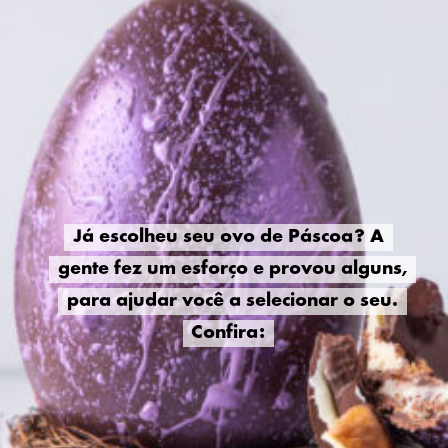
Já escolheu seu ovo de Páscoa? A
Já escolheu seu ovo de Páscoa? A
gente fez um esforço e provou alguns,
gente fez um esforço e provou alguns,
para ajudar você a selecionar o seu.
para ajudar você a selecionar o seu.
Confira:
Confira: