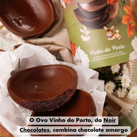
O Ovo Vinho do Porto, da
O Ovo Vinho do Porto, da
Noir
Noir
Chocolates
Chocolates
, combina chocolate amargo
, combina chocolate amargo