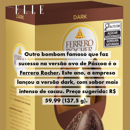
Outro bombom famoso que faz
Outro bombom famoso que faz
sucesso na versão ovo de Páscoa é o
sucesso na versão ovo de Páscoa é o
Ferrero Rocher
Ferrero Rocher
. Este ano, a empresa
. Este ano, a empresa
lançou a versão dark, com sabor mais
lançou a versão dark, com sabor mais
intenso de cacau. Preço sugerido: R$
intenso de cacau. Preço sugerido: R$
59,99 (137,5 g).
59,99 (137,5 g).