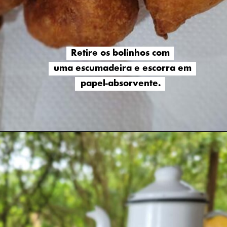
Retire os bolinhos com
Retire os bolinhos com
uma escumadeira e escorra em
uma escumadeira e escorra em
papel-absorvente.
papel-absorvente.