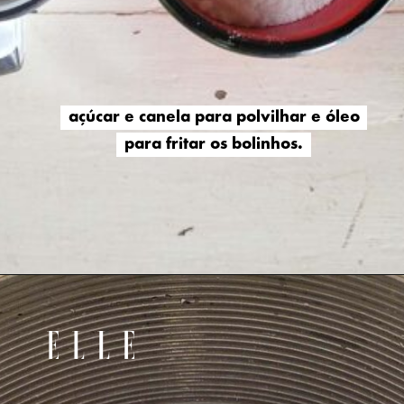
açúcar e canela para polvilhar e óleo
açúcar e canela para polvilhar e óleo
para fritar os bolinhos.
para fritar os bolinhos.