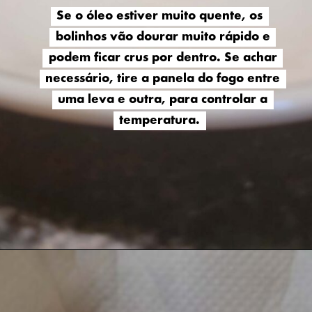
Se o óleo estiver muito quente, os
Se o óleo estiver muito quente, os
bolinhos vão dourar muito rápido e
bolinhos vão dourar muito rápido e
podem ficar crus por dentro. Se achar
podem ficar crus por dentro. Se achar
necessário, tire a panela do fogo entre
necessário, tire a panela do fogo entre
uma leva e outra, para controlar a
uma leva e outra, para controlar a
temperatura.
temperatura.