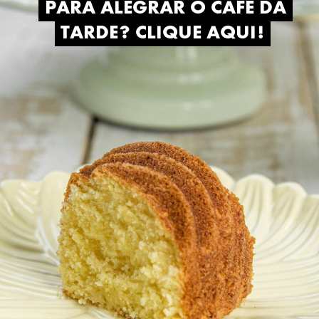
PARA ALEGRAR O CAFÉ DA
PARA ALEGRAR O CAFÉ DA
TARDE? CLIQUE AQUI!
TARDE? CLIQUE AQUI!