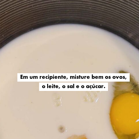
Em um recipiente, misture bem os ovos,
Em um recipiente, misture bem os ovos,
o leite, o sal e o açúcar.
o leite, o sal e o açúcar.