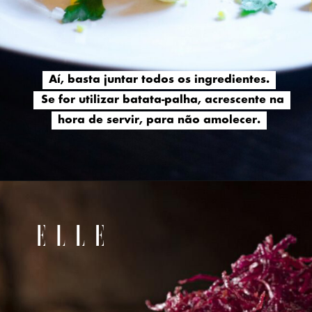
Aí, basta juntar todos os ingredientes.
Aí, basta juntar todos os ingredientes.
Se for utilizar batata-palha, acrescente na
Se for utilizar batata-palha, acrescente na
hora de servir, para não amolecer.
hora de servir, para não amolecer.