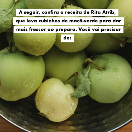
A seguir, confira a receita de Rita Atrib,
A seguir, confira a receita de Rita Atrib,
que leva cubinhos de maçã-verde para dar
que leva cubinhos de maçã-verde para dar
mais frescor ao preparo. Você vai precisar
mais frescor ao preparo. Você vai precisar
de:
de: