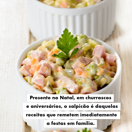
Presente no Natal, em churrascos
Presente no Natal, em churrascos
e aniversários, o salpicão é daquelas
e aniversários, o salpicão é daquelas
receitas que remetem imediatamente
receitas que remetem imediatamente
a festas em família.
a festas em família.