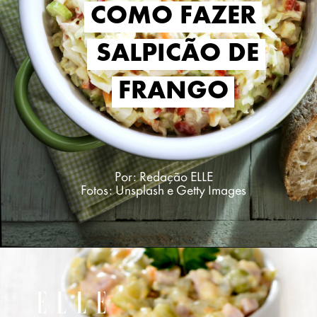
COMO FAZER
COMO FAZER
SALPICÃO DE
SALPICÃO DE
FRANGO
FRANGO
Por: Redação ELLE
Fotos: Unsplash e Getty Images