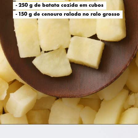
- 250 g de batata cozida em cubos
- 250 g de batata cozida em cubos
- 150 g de cenoura ralada no ralo grosso
- 150 g de cenoura ralada no ralo grosso