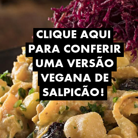
CLIQUE AQUI
CLIQUE AQUI
PARA CONFERIR
PARA CONFERIR
UMA VERSÃO
UMA VERSÃO
VEGANA DE
VEGANA DE
SALPICÃO!
SALPICÃO!