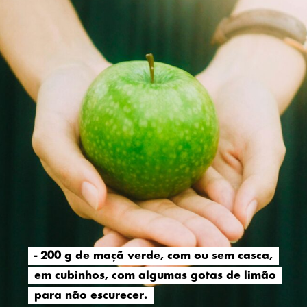
- 200 g de maçã verde, com ou sem casca,
- 200 g de maçã verde, com ou sem casca,
em cubinhos, com algumas gotas de limão
em cubinhos, com algumas gotas de limão
para não escurecer.
para não escurecer.