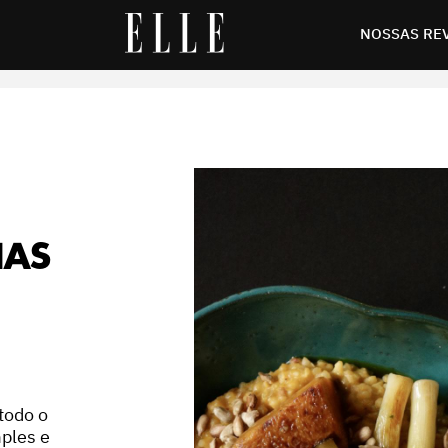
dápio
NOSSAS RE
NAS
todo o
ples e