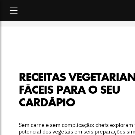
Home
-
lifestyle
-
Receitas vegetarianas fáceis para o seu car
RECEITAS VEGETARIA
FÁCEIS PARA O SEU
CARDÁPIO
Sem carne e sem complicação: chefs exploram 
potencial dos vegetais em seis preparações sim