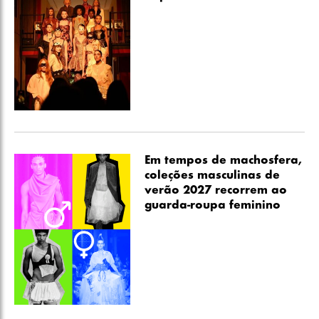
Em tempos de machosfera,
coleções masculinas de
verão 2027 recorrem ao
guarda-roupa feminino