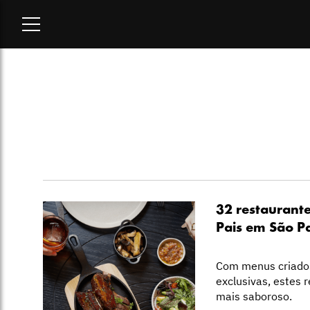
Home
-
lifestyle
32 restaurant
Pais em São P
Com menus criados 
exclusivas, estes 
mais saboroso.