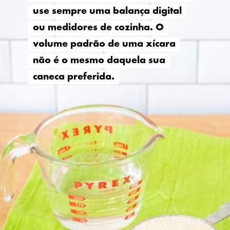
use sempre uma balança digital
use sempre uma balança digital
ou medidores de cozinha. O
ou medidores de cozinha. O
volume padrão de uma xícara
volume padrão de uma xícara
não é o mesmo daquela sua
não é o mesmo daquela sua
caneca preferida.
caneca preferida.