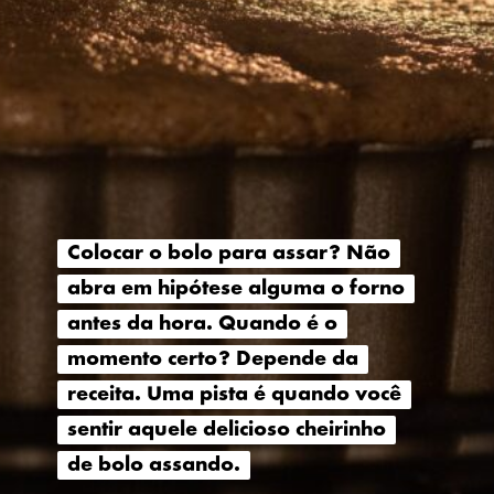
Colocar o bolo para assar? Não
Colocar o bolo para assar? Não
abra em hipótese alguma o forno
abra em hipótese alguma o forno
antes da hora. Quando é o
antes da hora. Quando é o
momento certo? Depende da
momento certo? Depende da
receita. Uma pista é quando você
receita. Uma pista é quando você
sentir aquele delicioso cheirinho
sentir aquele delicioso cheirinho
de bolo assando.
de bolo assando.