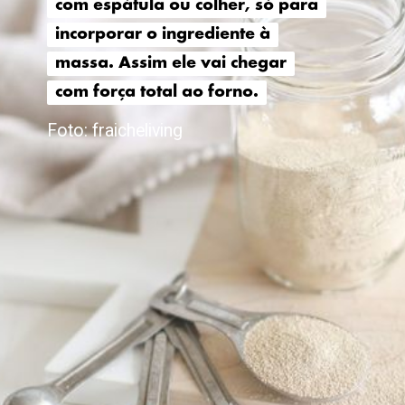
com espátula ou colher, só para
com espátula ou colher, só para
incorporar o ingrediente à
incorporar o ingrediente à
massa. Assim ele vai chegar
massa. Assim ele vai chegar
com força total ao forno.
com força total ao forno.
Foto: fraicheliving