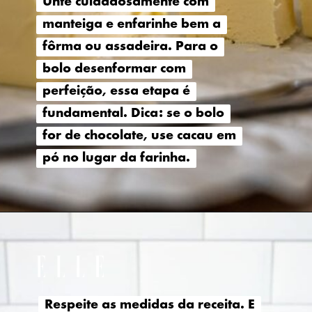
Unte cuidadosamente com
Unte cuidadosamente com
manteiga e enfarinhe bem a
manteiga e enfarinhe bem a
fôrma ou assadeira. Para o
fôrma ou assadeira. Para o
bolo desenformar com
bolo desenformar com
perfeição, essa etapa é
perfeição, essa etapa é
fundamental. Dica: se o bolo
fundamental. Dica: se o bolo
for de chocolate, use cacau em
for de chocolate, use cacau em
pó no lugar da farinha.
pó no lugar da farinha.
Respeite as medidas da receita. E
Respeite as medidas da receita. E