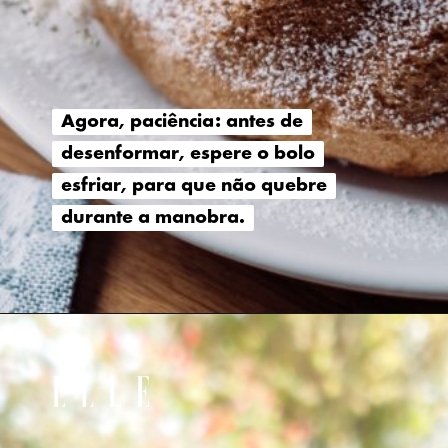
Agora, paciência: antes de
Agora, paciência: antes de
desenformar, espere o bolo
desenformar, espere o bolo
esfriar, para que não quebre
esfriar, para que não quebre
durante a manobra.
durante a manobra.