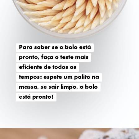
Para saber se o bolo está
Para saber se o bolo está
pronto, faça o teste mais
pronto, faça o teste mais
eficiente de todos os
eficiente de todos os
tempos: espete um palito na
tempos: espete um palito na
massa, se sair limpo, o bolo
massa, se sair limpo, o bolo
está pronto!
está pronto!