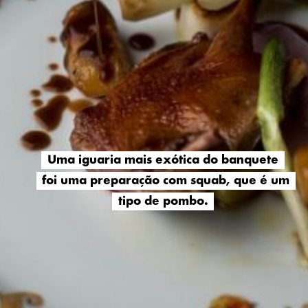
Uma iguaria mais exótica do banquete
Uma iguaria mais exótica do banquete
foi uma preparação com squab, que é um
foi uma preparação com squab, que é um
tipo de pombo.
tipo de pombo.