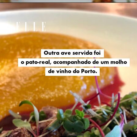
Outra ave servida foi
Outra ave servida foi
o pato-real, acompanhado de um molho
o pato-real, acompanhado de um molho
de vinho do Porto.
de vinho do Porto.