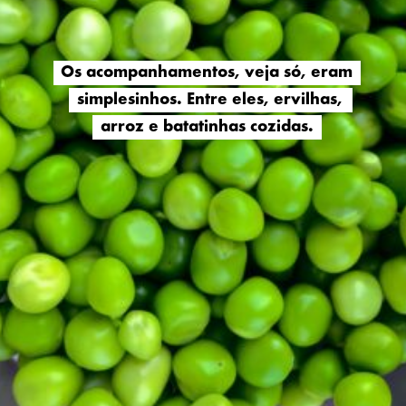
Os acompanhamentos, veja só, eram
Os acompanhamentos, veja só, eram
simplesinhos. Entre eles, ervilhas,
simplesinhos. Entre eles, ervilhas,
arroz e batatinhas cozidas.
arroz e batatinhas cozidas.