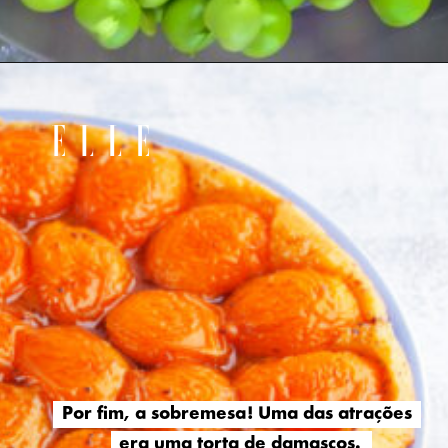
Por fim, a sobremesa! Uma das atrações
Por fim, a sobremesa! Uma das atrações
era uma torta de damascos.
era uma torta de damascos.