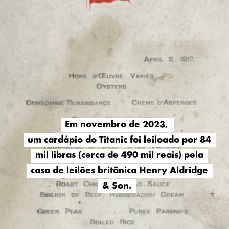
Em novembro de 2023,
Em novembro de 2023,
um cardápio do Titanic foi leiloado por 84
um cardápio do Titanic foi leiloado por 84
mil libras (cerca de 490 mil reais) pela
mil libras (cerca de 490 mil reais) pela
casa de leilões britânica Henry Aldridge
casa de leilões britânica Henry Aldridge
& Son.
& Son.