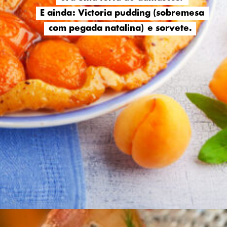
E ainda: Victoria pudding (sobremesa
E ainda: Victoria pudding (sobremesa
com pegada natalina) e sorvete.
com pegada natalina) e sorvete.