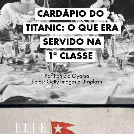
CARDÁPIO DO
CARDÁPIO DO
TITANIC: O QUE ERA
TITANIC: O QUE ERA
SERVIDO NA
SERVIDO NA
1ª CLASSE
1ª CLASSE
Por Patricia Oyama
Fotos: Getty Images e Unsplash