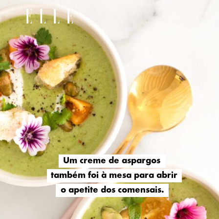
Um creme de aspargos
Um creme de aspargos
também foi à mesa para abrir
também foi à mesa para abrir
o apetite dos comensais.
o apetite dos comensais.