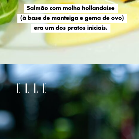
Salmão com molho hollandaise
Salmão com molho hollandaise
(à base de manteiga e gema de ovo)
(à base de manteiga e gema de ovo)
era um dos pratos iniciais.
era um dos pratos iniciais.