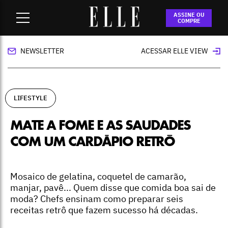
Home
-
lifestyle
-
Mate a fome e as saudades com um
ASSINE OU
cardápio retrô
COMPRE
NEWSLETTER
ACESSAR ELLE VIEW
LIFESTYLE
MATE A FOME E AS SAUDADES
COM UM CARDÁPIO RETRÔ
Mosaico de gelatina, coquetel de camarão,
manjar, pavê... Quem disse que comida boa sai de
moda? Chefs ensinam como preparar seis
receitas retrô que fazem sucesso há décadas.