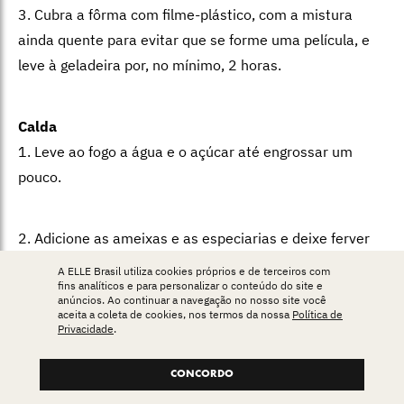
3. Cubra a fôrma com filme-plástico, com a mistura
ainda quente para evitar que se forme uma película, e
leve à geladeira por, no mínimo, 2 horas.
Calda
1. Leve ao fogo a água e o açúcar até engrossar um
pouco.
2. Adicione as ameixas e as especiarias e deixe ferver
mais um pouco, até a calda encorpar e as ameixas
A ELLE Brasil utiliza cookies próprios e de terceiros com
fins analíticos e para personalizar o conteúdo do site e
amolecerem e quase começarem a desmanchar. Deixe
anúncios. Ao continuar a navegação no nosso site você
esfriar.
aceita a coleta de cookies, nos termos da nossa
Política de
Privacidade
.
Montagem
CONCORDO