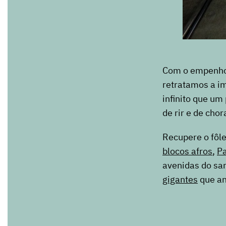
Com o empenho d
retratamos a i
infinito que um
de rir e de chor
Recupere o fôl
blocos afros
,
Pa
avenidas do s
gigantes
que an