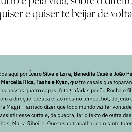
outro e pela vida, sobre o direi
quiser e quiser te beijar de volta
dos aqui por
Ícaro Silva e Izrra
,
Benedita Casé e João Pe
e Marcella Rica
,
Tasha e Kyan,
quatro casais que topara
as nossas quatro capas, fotografadas por Ju Rocha e f
com a direção poética e, ao mesmo tempo, hot, do jeito 
ra Magri – arrisco dizer que todo mundo vai ter vontad
assistir esse curta e, de quebra, ler o texto de outra da
ritas, Maria Ribeiro. Que tesão trabalhar com tanto tale