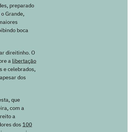
ades, preparado
, o Grande,
 maiores
roibindo boca
r direitinho. O
obre a
libertação
s e celebrados,
, apesar dos
esta, que
ira, com a
reito a
dores dos
100