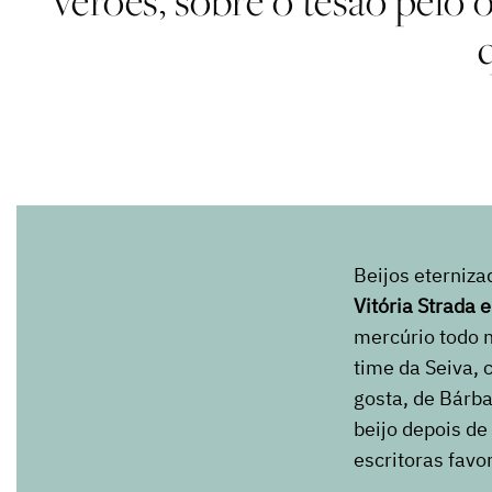
verões, sobre o tesão pelo 
Beijos eterniza
Vitória Strada 
mercúrio todo n
time da Seiva, 
gosta, de Bárba
beijo depois de 
escritoras favo