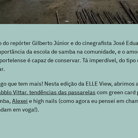
o repórter Gilberto Júnior e do cinegrafista José Edu
mportância da escola de samba na comunidade, e o amo
 portelense é capaz de conservar. Tá imperdível, do tipo
ar.
ego que tem mais! Nesta edição da ELLE View, abrimos a
bblo Vittar
,
tendências das passarelas
com green card p
amba,
Alexei
e high nails (como agora eu pensei em cha
dam em voga!).