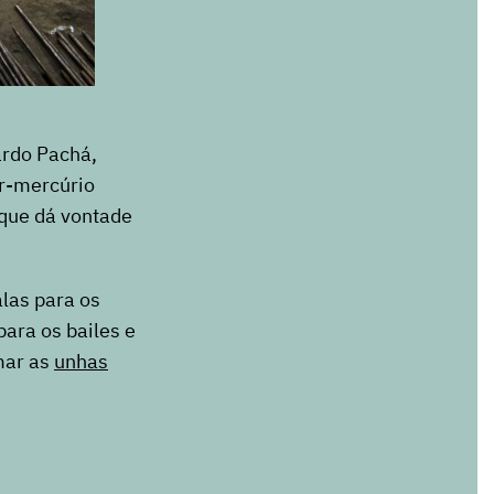
ardo Pachá,
r-mercúrio
 que dá vontade
las para os
ara os bailes e
mar as
unhas