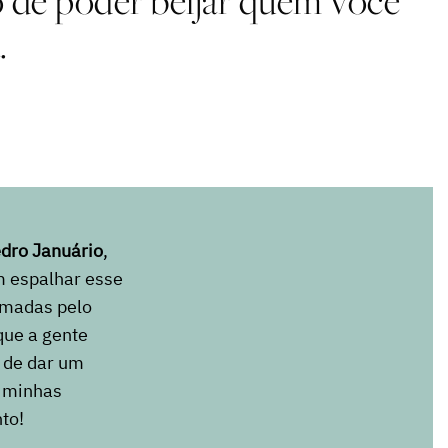
to de poder beijar quem você
.
dro Januário
,
m espalhar esse
ilmadas pelo
que a gente
e de dar um
s minhas
nto!