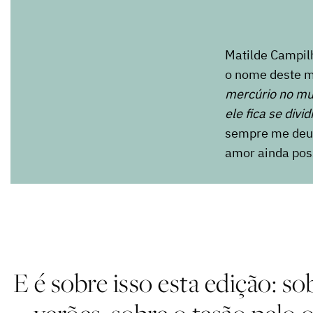
Matilde Campil
o nome deste 
mercúrio no mu
ele fica se divi
sempre me deu 
amor ainda poss
E é sobre isso esta edição: s