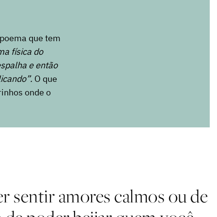
m poema que tem
a física do
espalha e então
plicando”.
O que
rinhos onde o
der sentir amores calmos ou de