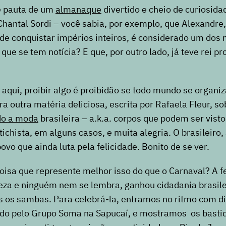
é pauta de um
almanaque
divertido e cheio de curiosid
 Chantal Sordi – você sabia, por exemplo, que Alexandre
de conquistar impérios inteiros, é considerado um dos
 que se tem notícia? E que, por outro lado, já teve rei p
 aqui, proibir algo é proibidão se todo mundo se organiza
ra outra matéria deliciosa, escrita por Rafaela Fleur, s
do a moda
brasileira – a.k.a. corpos que podem ser visto
tichista, em alguns casos, e muita alegria. O brasileiro
ovo que ainda luta pela felicidade. Bonito de se ver.
isa que represente melhor isso do que o Carnaval? A f
za e ninguém nem se lembra, ganhou cidadania brasile
 os sambas. Para celebrá-la, entramos no ritmo com di
o pelo Grupo Soma na Sapucaí, e
mostramos os basti