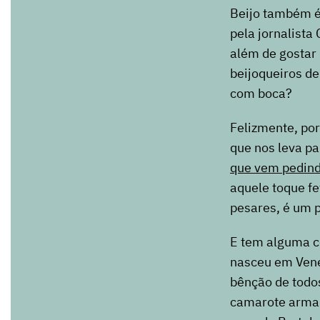
Beijo também 
pela jornalista
além de gostar 
beijoqueiros de
com boca?
Felizmente, por
que nos leva pa
que vem pedin
aquele toque fe
pesares, é um p
E tem alguma co
nasceu em Vene
bênção de todos
camarote armad