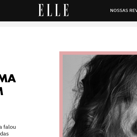
is Van Herpen
NOSSAS RE
UMA
M
a falou
 das