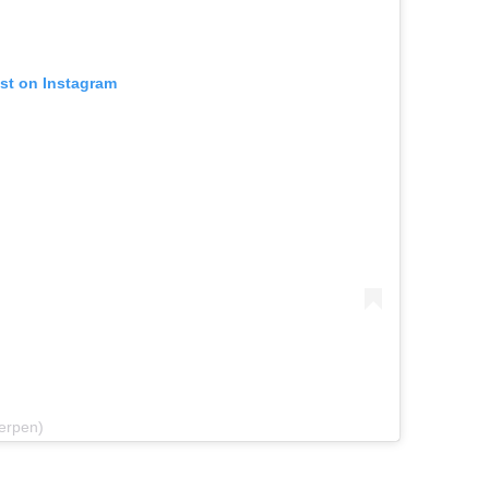
ost on Instagram
herpen)