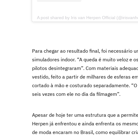
A post shared by Iris van Herpen Official (@irisvan
Para chegar ao resultado final, foi necessário 
simuladores indoor. “A queda é muito veloz e os
pilotos desintegraram”. Com materiais adequado
vestido, feito a partir de milhares de esferas 
cortado à mão e costurado separadamente. “O 
seis vezes com ele no dia da filmagem”.
Apesar de hoje ter uma estrutura que a permite
Herpen já enfrentou e ainda enfrenta os mes
de moda encaram no Brasil, como equilibrar cria