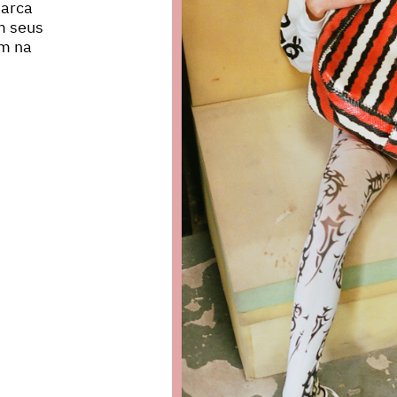
marca
m seus
em na