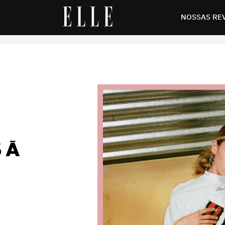
r mulheres refugiadas
NOSSAS RE
 À