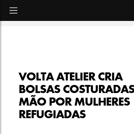
Home
-
moda
-
Volta Atelier cria bolsas costuradas à mão po
VOLTA ATELIER CRIA
BOLSAS COSTURADAS
MÃO POR MULHERES
REFUGIADAS