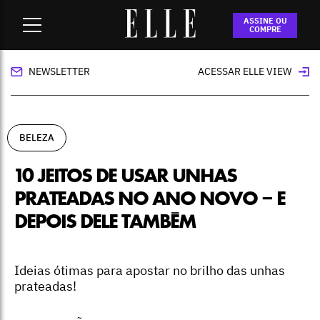
Home
-
beleza
-
10 jeitos de usar unhas prateadas no Ano
ASSINE OU
Novo – e depois dele também
COMPRE
NEWSLETTER
ACESSAR ELLE VIEW
BELEZA
10 JEITOS DE USAR UNHAS
PRATEADAS NO ANO NOVO – E
DEPOIS DELE TAMBÉM
Ideias ótimas para apostar no brilho das unhas
prateadas!